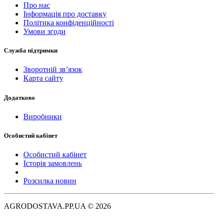
Про нас
Інформація про доставку
Політика конфіденційності
Умови згоди
Служба підтримки
Зворотній зв’язок
Карта сайту
Додатково
Виробники
Особистий кабінет
Особистий кабінет
Історія замовлень
Розсилка новин
AGRODOSTAVA.PP.UA © 2026