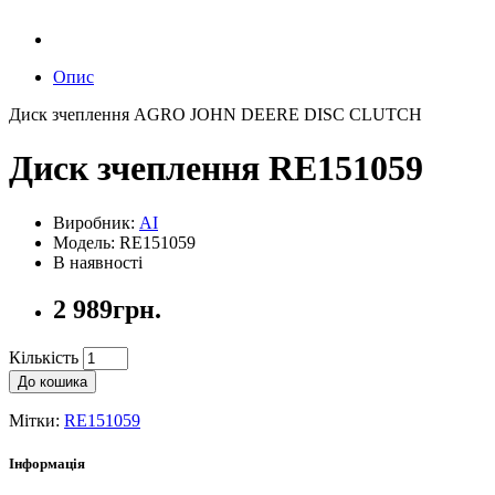
Опис
Диск зчеплення AGRO JOHN DEERE DISC CLUTCH
Диск зчеплення RE151059
Виробник:
AI
Модель: RE151059
В наявності
2 989грн.
Кількість
До кошика
Мітки:
RE151059
Інформація