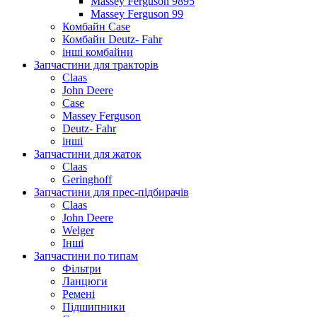
Massey Ferguson 9895
Massey Ferguson 99
Комбайн Case
Комбайн Deutz- Fahr
інші комбайни
Запчастини для тракторів
Claas
John Deere
Case
Massey Ferguson
Deutz- Fahr
інші
Запчастини для жаток
Claas
Geringhoff
Запчастини для прес-підбирачів
Claas
John Deere
Welger
Інші
Запчастини по типам
Фільтри
Ланцюги
Ремені
Підшипники