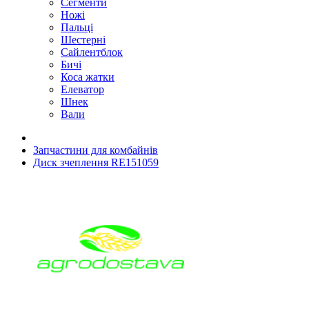
Сегменти
Ножі
Пальці
Шестерні
Сайлентблок
Бичі
Коса жатки
Елеватор
Шнек
Вали
Запчастини для комбайнів
Диск зчеплення RE151059