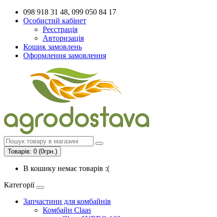
098 918 31 48, 099 050 84 17
Особистий кабінет
Реєстрація
Авторизація
Кошик замовлень
Оформлення замовлення
Товарів: 0 (0грн.)
В кошику немає товарів :(
Категорії
Запчастини для комбайнів
Комбайн Claas