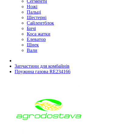
Сегменти
Ножі
Пальці
Шестерні
Сайлентблок
Бичі
Коса жатки
Елеватор
Шнек
Вали
Запчастини для комбайнів
Пружина газова RE234166