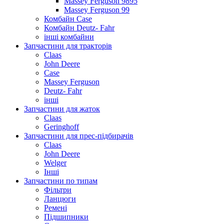
Massey Ferguson 9895
Massey Ferguson 99
Комбайн Case
Комбайн Deutz- Fahr
інші комбайни
Запчастини для тракторів
Claas
John Deere
Case
Massey Ferguson
Deutz- Fahr
інші
Запчастини для жаток
Claas
Geringhoff
Запчастини для прес-підбирачів
Claas
John Deere
Welger
Інші
Запчастини по типам
Фільтри
Ланцюги
Ремені
Підшипники