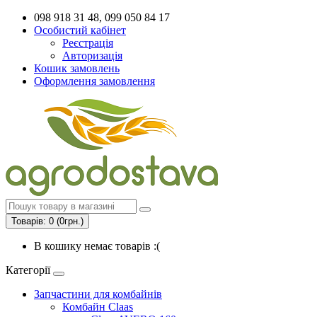
098 918 31 48, 099 050 84 17
Особистий кабінет
Реєстрація
Авторизація
Кошик замовлень
Оформлення замовлення
Товарів: 0 (0грн.)
В кошику немає товарів :(
Категорії
Запчастини для комбайнів
Комбайн Claas