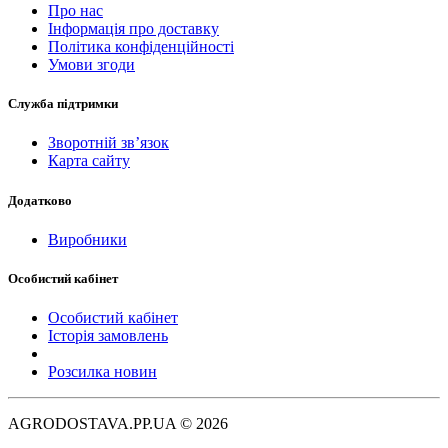
Про нас
Інформація про доставку
Політика конфіденційності
Умови згоди
Служба підтримки
Зворотній зв’язок
Карта сайту
Додатково
Виробники
Особистий кабінет
Особистий кабінет
Історія замовлень
Розсилка новин
AGRODOSTAVA.PP.UA © 2026