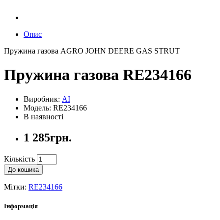
Опис
Пружина газова AGRO JOHN DEERE GAS STRUT
Пружина газова RE234166
Виробник:
AI
Модель: RE234166
В наявності
1 285грн.
Кількість
До кошика
Мітки:
RE234166
Інформація