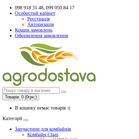
098 918 31 48, 099 050 84 17
Особистий кабінет
Реєстрація
Авторизація
Кошик замовлень
Оформлення замовлення
Товарів: 0 (0грн.)
В кошику немає товарів :(
Категорії
Запчастини для комбайнів
Комбайн Claas