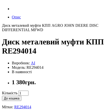
Опис
Диск металевий муфти КПП AGRO JOHN DEERE DISC
DIFFERENTIAL MFWD
Диск металевий муфти КПП
RE294014
Виробник:
AI
Модель: RE294014
В наявності
1 380грн.
Кількість
До кошика
Мітки:
RE294014