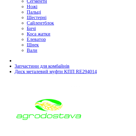
Сегменти
Ножі
Пальці
Шестерні
Сайлентблок
Бичі
Коса жатки
Елеватор
Шнек
Вали
Запчастини для комбайнів
Диск металевий муфти КПП RE294014