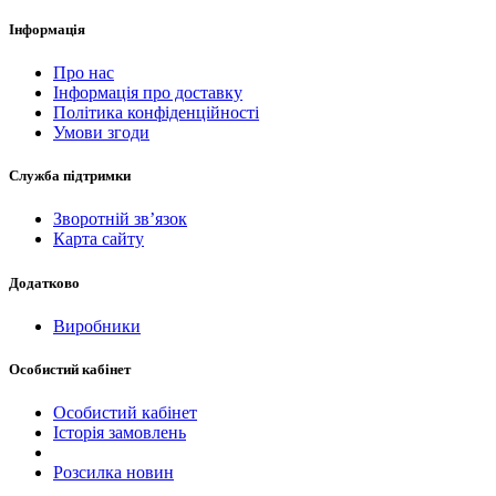
Інформація
Про нас
Інформація про доставку
Політика конфіденційності
Умови згоди
Служба підтримки
Зворотній зв’язок
Карта сайту
Додатково
Виробники
Особистий кабінет
Особистий кабінет
Історія замовлень
Розсилка новин