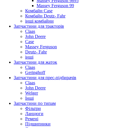
Massey Ferguson 9895
Massey Ferguson 99
Комбайн Case
Комбайн Deutz- Fahr
інші комбайни
Запчастини для тракторів
Claas
John Deere
Case
Massey Ferguson
Deutz- Fahr
інші
Запчастини для жаток
Claas
Geringhoff
Запчастини для прес-підбирачів
Claas
John Deere
Welger
Інші
Запчастини по типам
Фільтри
Ланцюги
Ремені
Підшипники