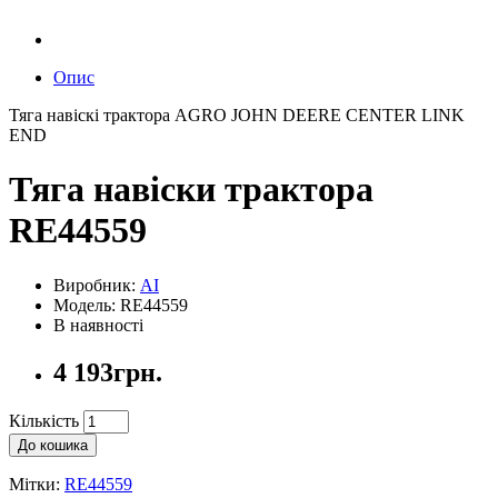
Опис
Тяга навіскі трактора AGRO JOHN DEERE CENTER LINK
END
Тяга навіски трактора
RE44559
Виробник:
AI
Модель: RE44559
В наявності
4 193грн.
Кількість
До кошика
Мітки:
RE44559