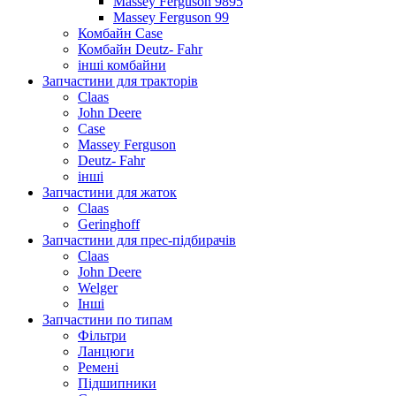
Massey Ferguson 9895
Massey Ferguson 99
Комбайн Case
Комбайн Deutz- Fahr
інші комбайни
Запчастини для тракторів
Claas
John Deere
Case
Massey Ferguson
Deutz- Fahr
інші
Запчастини для жаток
Claas
Geringhoff
Запчастини для прес-підбирачів
Claas
John Deere
Welger
Інші
Запчастини по типам
Фільтри
Ланцюги
Ремені
Підшипники