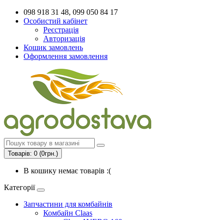
098 918 31 48, 099 050 84 17
Особистий кабінет
Реєстрація
Авторизація
Кошик замовлень
Оформлення замовлення
Товарів: 0 (0грн.)
В кошику немає товарів :(
Категорії
Запчастини для комбайнів
Комбайн Claas