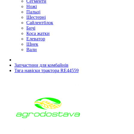
Сегменти
Ножі
Пальці
Шестерні
Сайлентблок
Бичі
Коса жатки
Елеватор
Шнек
Вали
Запчастини для комбайнів
Тяга навіски трактора RE44559