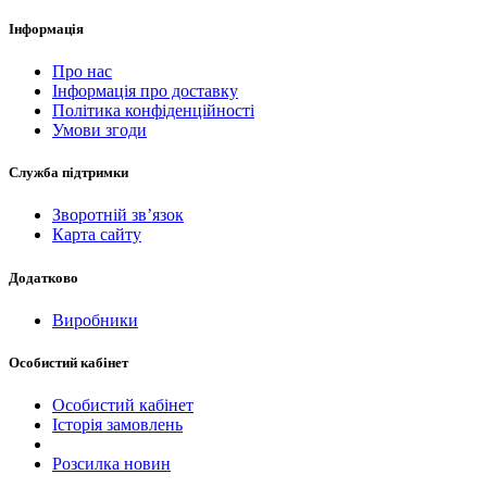
Інформація
Про нас
Інформація про доставку
Політика конфіденційності
Умови згоди
Служба підтримки
Зворотній зв’язок
Карта сайту
Додатково
Виробники
Особистий кабінет
Особистий кабінет
Історія замовлень
Розсилка новин