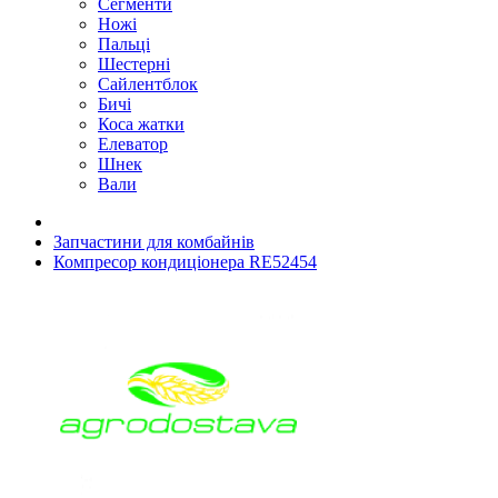
Сегменти
Ножі
Пальці
Шестерні
Сайлентблок
Бичі
Коса жатки
Елеватор
Шнек
Вали
Запчастини для комбайнів
Компресор кондиціонера RE52454