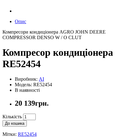
Опис
Компресори кондиціонера AGRO JOHN DEERE
COMPRESSOR DENSO W / O CLUT
Компресор кондиціонера
RE52454
Виробник:
AI
Модель: RE52454
В наявності
20 139грн.
Кількість
До кошика
Мітки:
RE52454