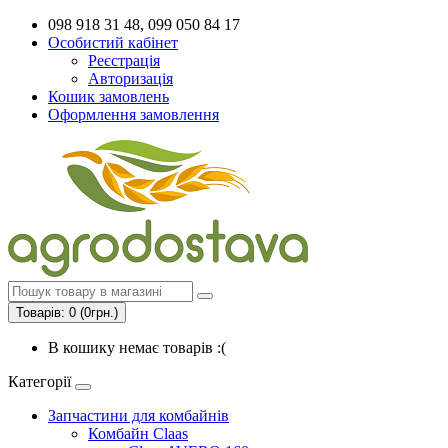
098 918 31 48, 099 050 84 17
Особистий кабінет
Реєстрація
Авторизація
Кошик замовлень
Оформлення замовлення
Товарів: 0 (0грн.)
В кошику немає товарів :(
Категорії
Запчастини для комбайнів
Комбайн Claas