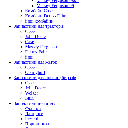
Massey Ferguson 9895
Massey Ferguson 99
Комбайн Case
Комбайн Deutz- Fahr
інші комбайни
Запчастини для тракторів
Claas
John Deere
Case
Massey Ferguson
Deutz- Fahr
інші
Запчастини для жаток
Claas
Geringhoff
Запчастини для прес-підбирачів
Claas
John Deere
Welger
Інші
Запчастини по типам
Фільтри
Ланцюги
Ремені
Підшипники