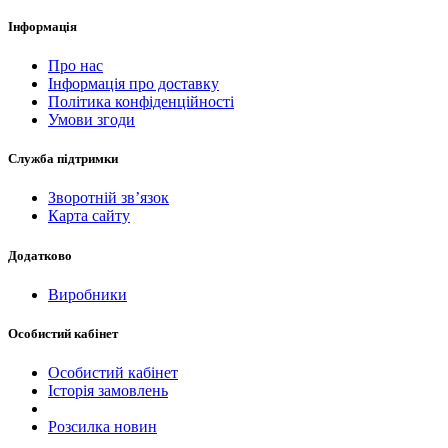
Інформація
Про нас
Інформація про доставку
Політика конфіденційності
Умови згоди
Служба підтримки
Зворотній зв’язок
Карта сайту
Додатково
Виробники
Особистий кабінет
Особистий кабінет
Історія замовлень
Розсилка новин