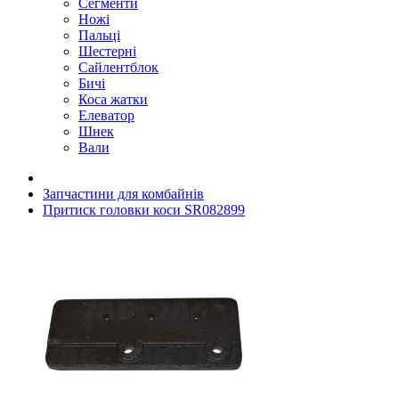
Сегменти
Ножі
Пальці
Шестерні
Сайлентблок
Бичі
Коса жатки
Елеватор
Шнек
Вали
Запчастини для комбайнів
Притиск головки коси SR082899