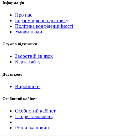
Інформація
Про нас
Інформація про доставку
Політика конфіденційності
Умови згоди
Служба підтримки
Зворотній зв’язок
Карта сайту
Додатково
Виробники
Особистий кабінет
Особистий кабінет
Історія замовлень
Розсилка новин