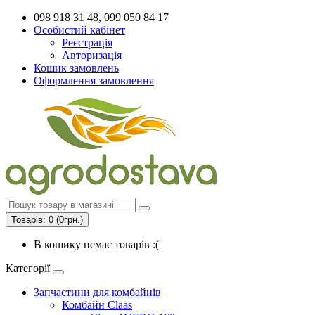
098 918 31 48, 099 050 84 17
Особистий кабінет
Реєстрація
Авторизація
Кошик замовлень
Оформлення замовлення
Товарів: 0 (0грн.)
В кошику немає товарів :(
Категорії
Запчастини для комбайнів
Комбайн Claas