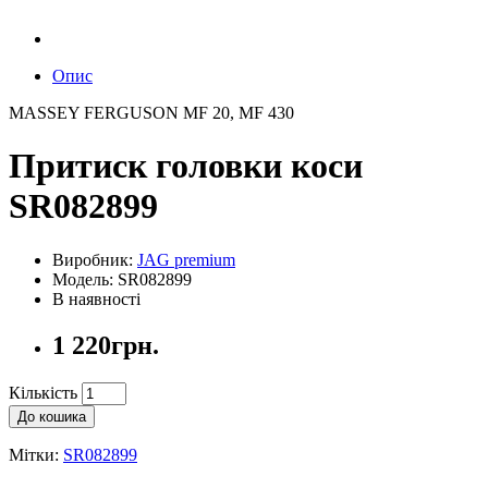
Опис
MASSEY FERGUSON MF 20, MF 430
Притиск головки коси
SR082899
Виробник:
JAG premium
Модель: SR082899
В наявності
1 220грн.
Кількість
До кошика
Мітки:
SR082899