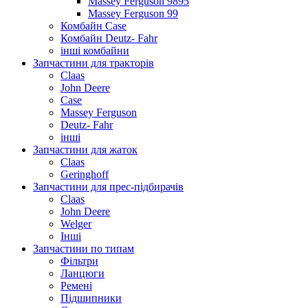
Massey Ferguson 9895
Massey Ferguson 99
Комбайн Case
Комбайн Deutz- Fahr
інші комбайни
Запчастини для тракторів
Claas
John Deere
Case
Massey Ferguson
Deutz- Fahr
інші
Запчастини для жаток
Claas
Geringhoff
Запчастини для прес-підбирачів
Claas
John Deere
Welger
Інші
Запчастини по типам
Фільтри
Ланцюги
Ремені
Підшипники