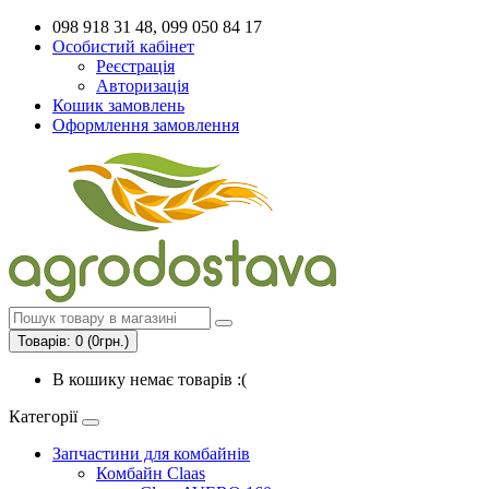
098 918 31 48, 099 050 84 17
Особистий кабінет
Реєстрація
Авторизація
Кошик замовлень
Оформлення замовлення
Товарів: 0 (0грн.)
В кошику немає товарів :(
Категорії
Запчастини для комбайнів
Комбайн Claas