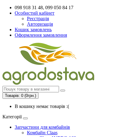
098 918 31 48, 099 050 84 17
Особистий кабінет
Реєстрація
Авторизація
Кошик замовлень
Оформлення замовлення
Товарів: 0 (0грн.)
В кошику немає товарів :(
Категорії
Запчастини для комбайнів
Комбайн Claas