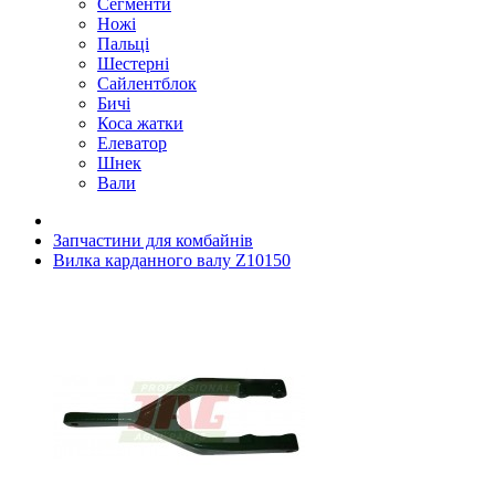
Сегменти
Ножі
Пальці
Шестерні
Сайлентблок
Бичі
Коса жатки
Елеватор
Шнек
Вали
Запчастини для комбайнів
Вилка карданного валу Z10150