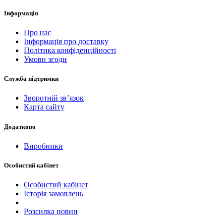
Інформація
Про нас
Інформація про доставку
Політика конфіденційності
Умови згоди
Служба підтримки
Зворотній зв’язок
Карта сайту
Додатково
Виробники
Особистий кабінет
Особистий кабінет
Історія замовлень
Розсилка новин