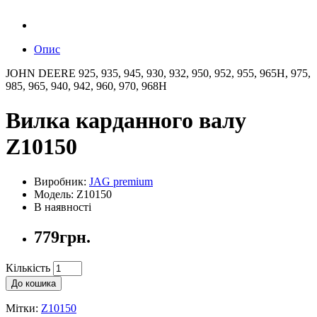
Опис
JOHN DEERE 925, 935, 945, 930, 932, 950, 952, 955, 965H, 975,
985, 965, 940, 942, 960, 970, 968H
Вилка карданного валу
Z10150
Виробник:
JAG premium
Модель: Z10150
В наявності
779грн.
Кількість
До кошика
Мітки:
Z10150