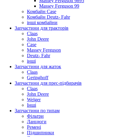
Massey Ferguson 9895
Massey Ferguson 99
Комбайн Case
Комбайн Deutz- Fahr
інші комбайни
Запчастини для тракторів
Claas
John Deere
Case
Massey Ferguson
Deutz- Fahr
інші
Запчастини для жаток
Claas
Geringhoff
Запчастини для прес-підбирачів
Claas
John Deere
Welger
Інші
Запчастини по типам
Фільтри
Ланцюги
Ремені
Підшипники