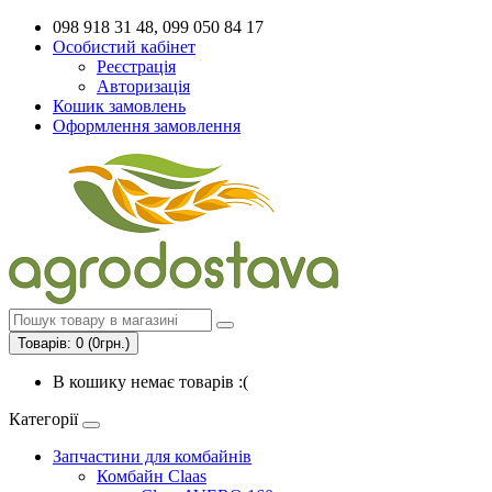
098 918 31 48, 099 050 84 17
Особистий кабінет
Реєстрація
Авторизація
Кошик замовлень
Оформлення замовлення
Товарів: 0 (0грн.)
В кошику немає товарів :(
Категорії
Запчастини для комбайнів
Комбайн Claas