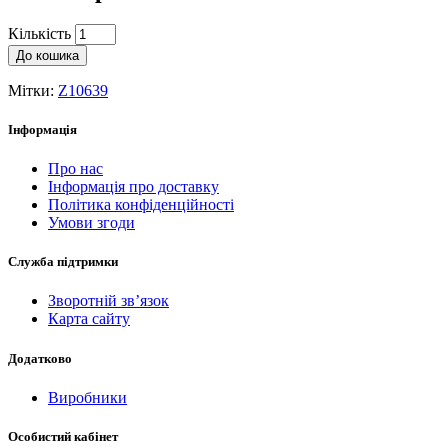
Кількість
До кошика
Мітки:
Z10639
Інформація
Про нас
Інформація про доставку
Політика конфіденційності
Умови згоди
Служба підтримки
Зворотній зв’язок
Карта сайту
Додатково
Виробники
Особистий кабінет