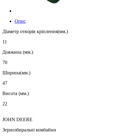
Опис
Діаметр отворів кріплення(мм.)
11
Довжина (мм.)
70
Ширина(мм.)
47
Висота (мм.)
22
JOHN DEERE
Зернозбиральні комбайни