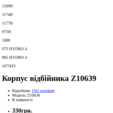
1169H
1174H
1177H
975H
1088
975 HYDRO 4
985 HYDRO 4
1075HY
Корпус відбійника Z10639
Виробник:
JAG premium
Модель: Z10639
В наявності
330грн.