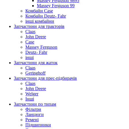
Massey Ferguson 9895
Massey Ferguson 99
Комбайн Case
Комбайн Deutz- Fahr
інші комбайни
Запчастини для тракторів
Claas
John Deere
Case
Massey Ferguson
Deutz- Fahr
інші
Запчастини для жаток
Claas
Geringhoff
Запчастини для прес-підбирачів
Claas
John Deere
Welger
Інші
Запчастини по типам
Фільтри
Ланцюги
Ремені
Підшипники