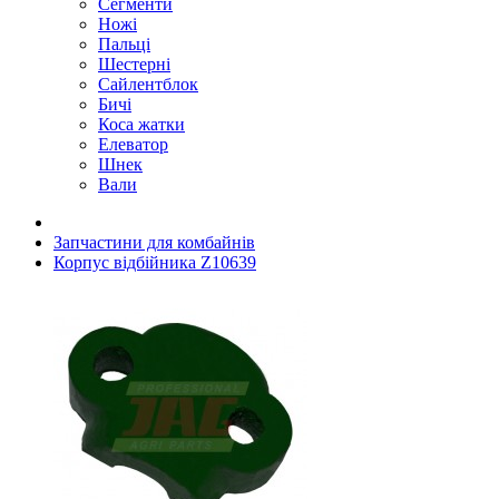
Сегменти
Ножі
Пальці
Шестерні
Сайлентблок
Бичі
Коса жатки
Елеватор
Шнек
Вали
Запчастини для комбайнів
Корпус відбійника Z10639