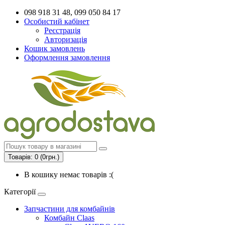
098 918 31 48, 099 050 84 17
Особистий кабінет
Реєстрація
Авторизація
Кошик замовлень
Оформлення замовлення
Товарів: 0 (0грн.)
В кошику немає товарів :(
Категорії
Запчастини для комбайнів
Комбайн Claas