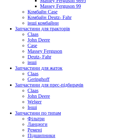
Massey Ferguson 9895
Massey Ferguson 99
Комбайн Case
Комбайн Deutz- Fahr
інші комбайни
Запчастини для тракторів
Claas
John Deere
Case
Massey Ferguson
Deutz- Fahr
інші
Запчастини для жаток
Claas
Geringhoff
Запчастини для прес-підбирачів
Claas
John Deere
Welger
Інші
Запчастини по типам
Фільтри
Ланцюги
Ремені
Підшипники