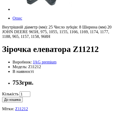
Опис
Внутрішній діаметр (мм): 25 Число зубців: 8 Ширина (мм) 20
JOHN DEERE 965H, 975, 1055, 1155, 1166, 1169, 1174, 1177,
1188, 965, 1157, 1158, 968H
Зірочка елеватора Z11212
Виробник:
JAG premium
Модель: Z11212
В наявності
753грн.
Кількість
До кошика
Мітки:
Z11212