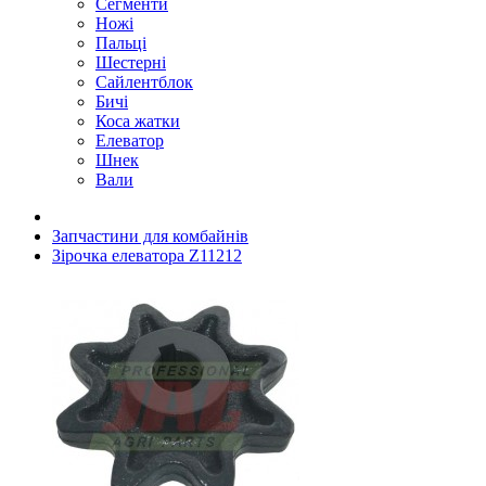
Сегменти
Ножі
Пальці
Шестерні
Сайлентблок
Бичі
Коса жатки
Елеватор
Шнек
Вали
Запчастини для комбайнів
Зірочка елеватора Z11212