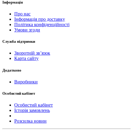
Інформація
Про нас
Інформація про доставку
Політика конфіденційності
Умови згоди
Служба підтримки
Зворотній зв’язок
Карта сайту
Додатково
Виробники
Особистий кабінет
Особистий кабінет
Історія замовлень
Розсилка новин