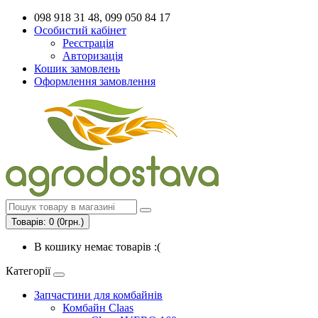
098 918 31 48, 099 050 84 17
Особистий кабінет
Реєстрація
Авторизація
Кошик замовлень
Оформлення замовлення
Товарів: 0 (0грн.)
В кошику немає товарів :(
Категорії
Запчастини для комбайнів
Комбайн Claas