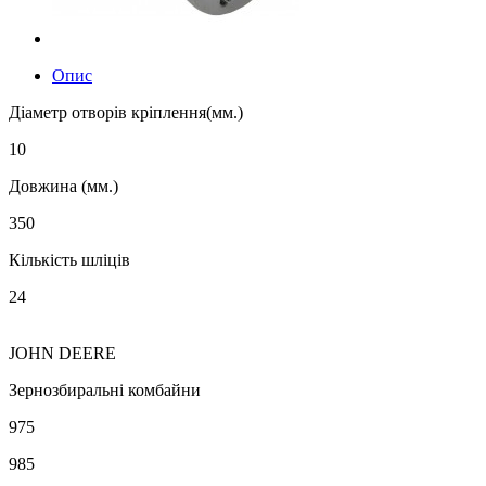
Опис
Діаметр отворів кріплення(мм.)
10
Довжина (мм.)
350
Кількість шліців
24
JOHN DEERE
Зернозбиральні комбайни
975
985