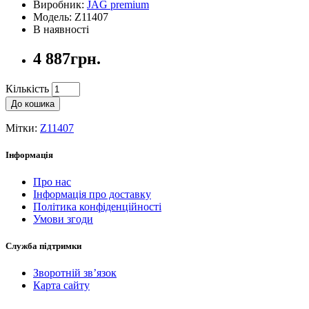
Виробник:
JAG premium
Модель: Z11407
В наявності
4 887грн.
Кількість
До кошика
Мітки:
Z11407
Інформація
Про нас
Інформація про доставку
Політика конфіденційності
Умови згоди
Служба підтримки
Зворотній зв’язок
Карта сайту