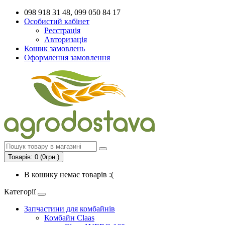
098 918 31 48, 099 050 84 17
Особистий кабінет
Реєстрація
Авторизація
Кошик замовлень
Оформлення замовлення
Товарів: 0 (0грн.)
В кошику немає товарів :(
Категорії
Запчастини для комбайнів
Комбайн Claas