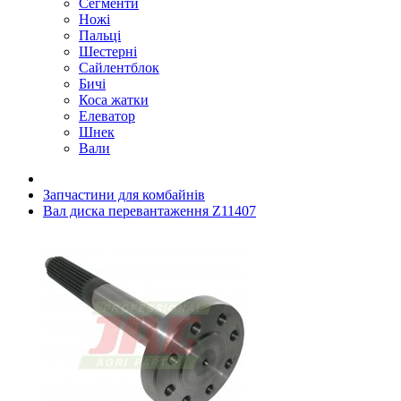
Сегменти
Ножі
Пальці
Шестерні
Сайлентблок
Бичі
Коса жатки
Елеватор
Шнек
Вали
Запчастини для комбайнів
Вал диска перевантаження Z11407