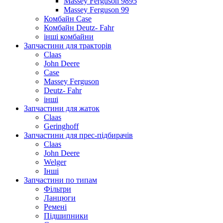
Massey Ferguson 9895
Massey Ferguson 99
Комбайн Case
Комбайн Deutz- Fahr
інші комбайни
Запчастини для тракторів
Claas
John Deere
Case
Massey Ferguson
Deutz- Fahr
інші
Запчастини для жаток
Claas
Geringhoff
Запчастини для прес-підбирачів
Claas
John Deere
Welger
Інші
Запчастини по типам
Фільтри
Ланцюги
Ремені
Підшипники