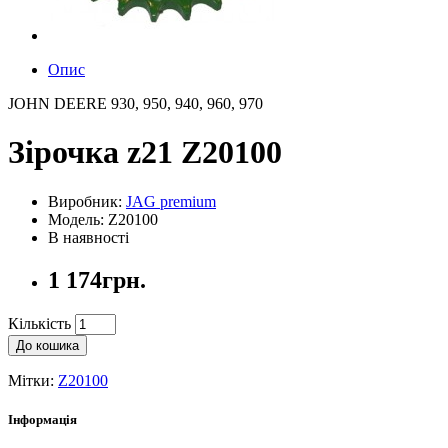
Опис
JOHN DEERE 930, 950, 940, 960, 970
Зірочка z21 Z20100
Виробник:
JAG premium
Модель: Z20100
В наявності
1 174грн.
Кількість
До кошика
Мітки:
Z20100
Інформація