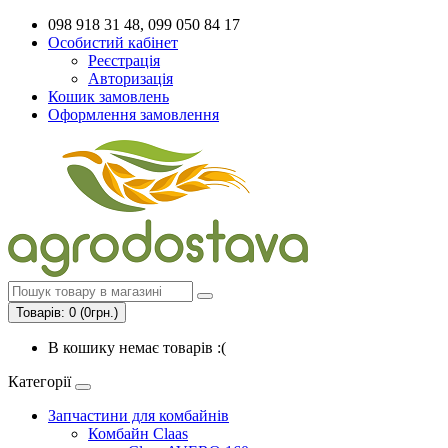
098 918 31 48, 099 050 84 17
Особистий кабінет
Реєстрація
Авторизація
Кошик замовлень
Оформлення замовлення
Товарів: 0 (0грн.)
В кошику немає товарів :(
Категорії
Запчастини для комбайнів
Комбайн Claas