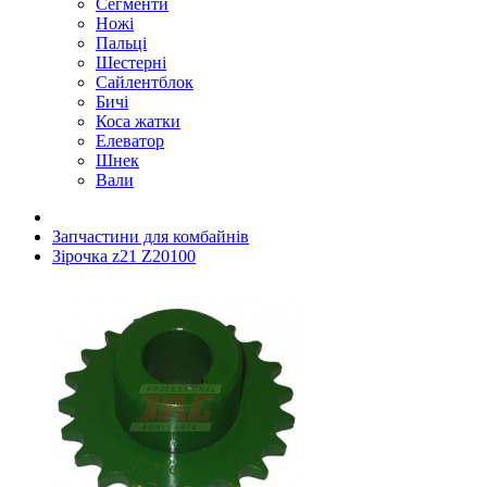
Сегменти
Ножі
Пальці
Шестерні
Сайлентблок
Бичі
Коса жатки
Елеватор
Шнек
Вали
Запчастини для комбайнів
Зірочка z21 Z20100