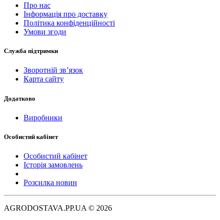
Про нас
Інформація про доставку
Політика конфіденційності
Умови згоди
Служба підтримки
Зворотній зв’язок
Карта сайту
Додатково
Виробники
Особистий кабінет
Особистий кабінет
Історія замовлень
Розсилка новин
AGRODOSTAVA.PP.UA © 2026