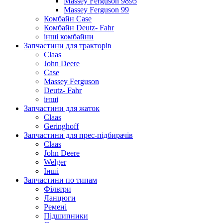
Massey Ferguson 9895
Massey Ferguson 99
Комбайн Case
Комбайн Deutz- Fahr
інші комбайни
Запчастини для тракторів
Claas
John Deere
Case
Massey Ferguson
Deutz- Fahr
інші
Запчастини для жаток
Claas
Geringhoff
Запчастини для прес-підбирачів
Claas
John Deere
Welger
Інші
Запчастини по типам
Фільтри
Ланцюги
Ремені
Підшипники