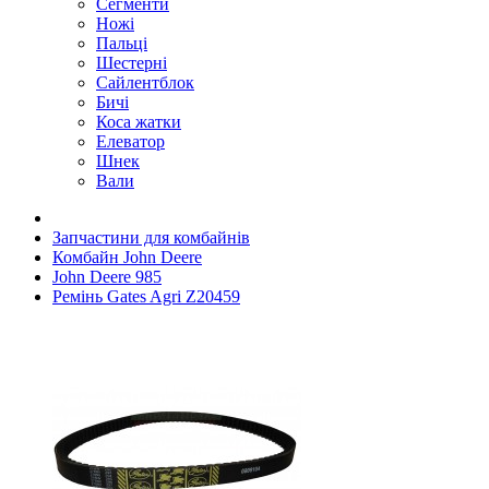
Сегменти
Ножі
Пальці
Шестерні
Сайлентблок
Бичі
Коса жатки
Елеватор
Шнек
Вали
Запчастини для комбайнів
Комбайн John Deere
John Deere 985
Ремінь Gates Agri Z20459