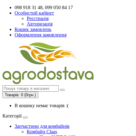
098 918 31 48, 099 050 84 17
Особистий кабінет
Реєстрація
Авторизація
Кошик замовлень
Оформлення замовлення
Товарів: 0 (0грн.)
В кошику немає товарів :(
Категорії
Запчастини для комбайнів
Комбайн Claas