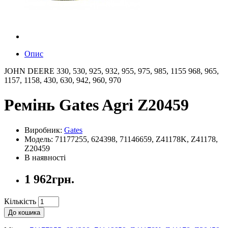
Опис
JOHN DEERE 330, 530, 925, 932, 955, 975, 985, 1155 968, 965,
1157, 1158, 430, 630, 942, 960, 970
Ремінь Gates Agri Z20459
Виробник:
Gates
Модель: 71177255, 624398, 71146659, Z41178K, Z41178,
Z20459
В наявності
1 962грн.
Кількість
До кошика