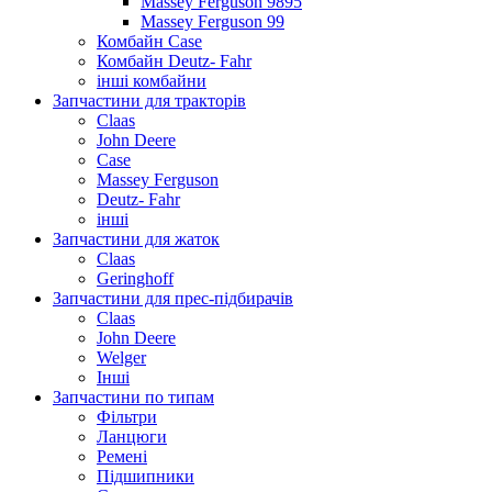
Massey Ferguson 9895
Massey Ferguson 99
Комбайн Case
Комбайн Deutz- Fahr
інші комбайни
Запчастини для тракторів
Claas
John Deere
Case
Massey Ferguson
Deutz- Fahr
інші
Запчастини для жаток
Claas
Geringhoff
Запчастини для прес-підбирачів
Claas
John Deere
Welger
Інші
Запчастини по типам
Фільтри
Ланцюги
Ремені
Підшипники