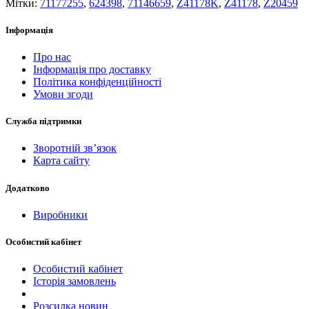
Мітки:
71177255
,
624398
,
71146659
,
Z41178K
,
Z41178
,
Z20459
Інформація
Про нас
Інформація про доставку
Політика конфіденційності
Умови згоди
Служба підтримки
Зворотній зв’язок
Карта сайту
Додатково
Виробники
Особистий кабінет
Особистий кабінет
Історія замовлень
Розсилка новин