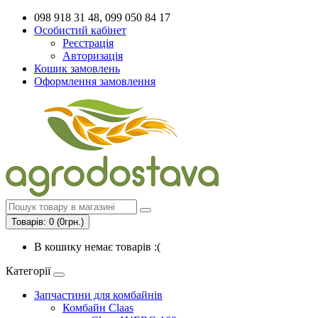
098 918 31 48, 099 050 84 17
Особистий кабінет
Реєстрація
Авторизація
Кошик замовлень
Оформлення замовлення
Товарів: 0 (0грн.)
В кошику немає товарів :(
Категорії
Запчастини для комбайнів
Комбайн Claas