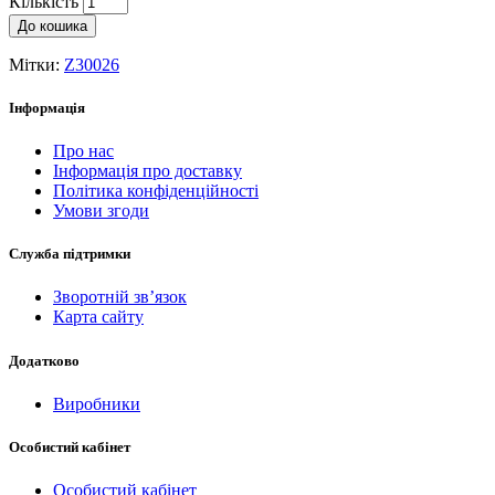
Кількість
До кошика
Мітки:
Z30026
Інформація
Про нас
Інформація про доставку
Політика конфіденційності
Умови згоди
Служба підтримки
Зворотній зв’язок
Карта сайту
Додатково
Виробники
Особистий кабінет
Особистий кабінет