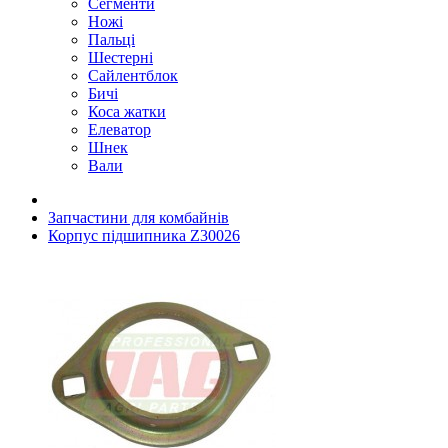
Сегменти
Ножі
Пальці
Шестерні
Сайлентблок
Бичі
Коса жатки
Елеватор
Шнек
Вали
Запчастини для комбайнів
Корпус підшипника Z30026