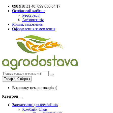
098 918 31 48, 099 050 84 17
Особистий кабінет
Реєстрація
Авторизація
Кошик замовлень
Оформлення замовлення
Товарів: 0 (0грн.)
В кошику немає товарів :(
Категорії
Запчастини для комбайнів
Комбайн Claas