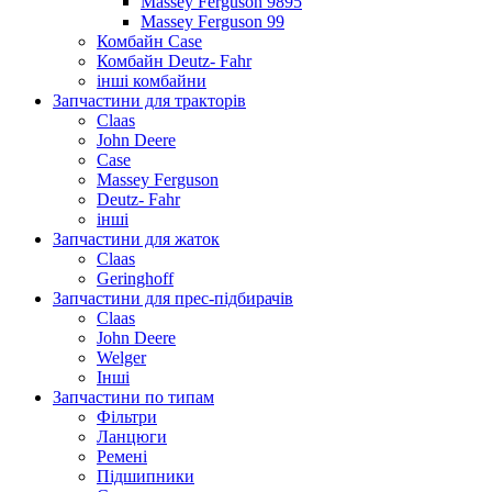
Massey Ferguson 9895
Massey Ferguson 99
Комбайн Case
Комбайн Deutz- Fahr
інші комбайни
Запчастини для тракторів
Claas
John Deere
Case
Massey Ferguson
Deutz- Fahr
інші
Запчастини для жаток
Claas
Geringhoff
Запчастини для прес-підбирачів
Claas
John Deere
Welger
Інші
Запчастини по типам
Фільтри
Ланцюги
Ремені
Підшипники