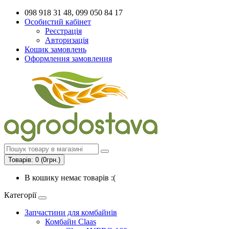
098 918 31 48, 099 050 84 17
Особистий кабінет
Реєстрація
Авторизація
Кошик замовлень
Оформлення замовлення
Товарів: 0 (0грн.)
В кошику немає товарів :(
Категорії
Запчастини для комбайнів
Комбайн Claas