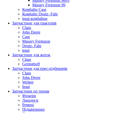
Massey Ferguson 9895
Massey Ferguson 99
Комбайн Case
Комбайн Deutz- Fahr
інші комбайни
Запчастини для тракторів
Claas
John Deere
Case
Massey Ferguson
Deutz- Fahr
інші
Запчастини для жаток
Claas
Geringhoff
Запчастини для прес-підбирачів
Claas
John Deere
Welger
Інші
Запчастини по типам
Фільтри
Ланцюги
Ремені
Підшипники