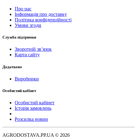
Про нас
Інформація про доставку
Політика конфіденційності
Умови згоди
Служба підтримки
Зворотній зв’язок
Карта сайту
Додатково
Виробники
Особистий кабінет
Особистий кабінет
Історія замовлень
Розсилка новин
AGRODOSTAVA.PP.UA © 2026