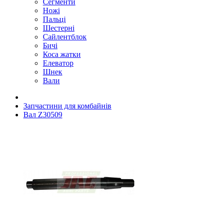
Сегменти
Ножі
Пальці
Шестерні
Сайлентблок
Бичі
Коса жатки
Елеватор
Шнек
Вали
Запчастини для комбайнів
Вал Z30509