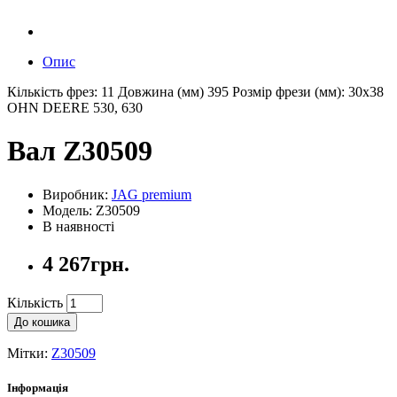
Опис
Кількість фрез: 11 Довжина (мм) 395 Розмір фрези (мм): 30х38
OHN DEERE 530, 630
Вал Z30509
Виробник:
JAG premium
Модель: Z30509
В наявності
4 267грн.
Кількість
До кошика
Мітки:
Z30509
Інформація