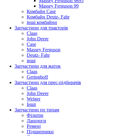
Massey Ferguson 9895
Massey Ferguson 99
Комбайн Case
Комбайн Deutz- Fahr
інші комбайни
Запчастини для тракторів
Claas
John Deere
Case
Massey Ferguson
Deutz- Fahr
інші
Запчастини для жаток
Claas
Geringhoff
Запчастини для прес-підбирачів
Claas
John Deere
Welger
Інші
Запчастини по типам
Фільтри
Ланцюги
Ремені
Підшипники