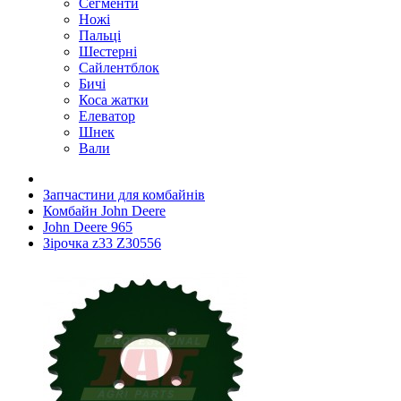
Сегменти
Ножі
Пальці
Шестерні
Сайлентблок
Бичі
Коса жатки
Елеватор
Шнек
Вали
Запчастини для комбайнів
Комбайн John Deere
John Deere 965
Зірочка z33 Z30556