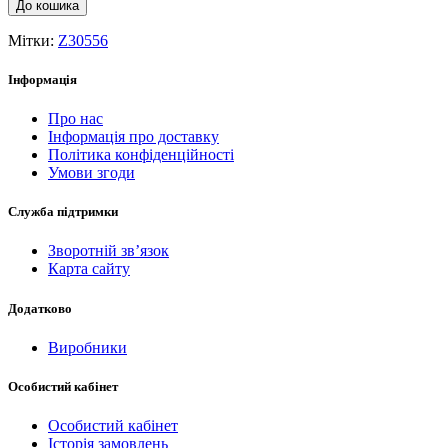
До кошика
Мітки:
Z30556
Інформація
Про нас
Інформація про доставку
Політика конфіденційності
Умови згоди
Служба підтримки
Зворотній зв’язок
Карта сайту
Додатково
Виробники
Особистий кабінет
Особистий кабінет
Історія замовлень