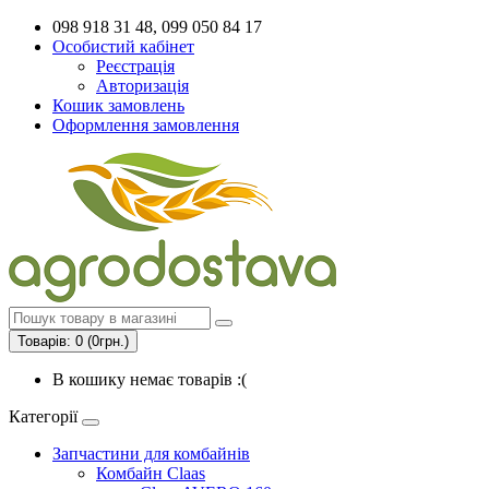
098 918 31 48, 099 050 84 17
Особистий кабінет
Реєстрація
Авторизація
Кошик замовлень
Оформлення замовлення
Товарів: 0 (0грн.)
В кошику немає товарів :(
Категорії
Запчастини для комбайнів
Комбайн Claas