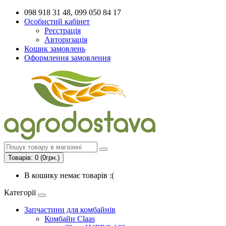
098 918 31 48, 099 050 84 17
Особистий кабінет
Реєстрація
Авторизація
Кошик замовлень
Оформлення замовлення
Товарів: 0 (0грн.)
В кошику немає товарів :(
Категорії
Запчастини для комбайнів
Комбайн Claas