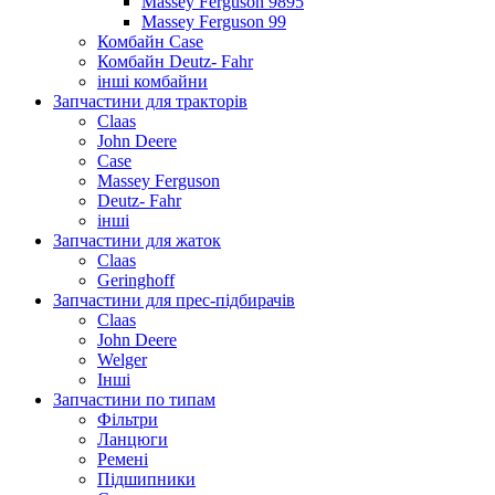
Massey Ferguson 9895
Massey Ferguson 99
Комбайн Case
Комбайн Deutz- Fahr
інші комбайни
Запчастини для тракторів
Claas
John Deere
Case
Massey Ferguson
Deutz- Fahr
інші
Запчастини для жаток
Claas
Geringhoff
Запчастини для прес-підбирачів
Claas
John Deere
Welger
Інші
Запчастини по типам
Фільтри
Ланцюги
Ремені
Підшипники