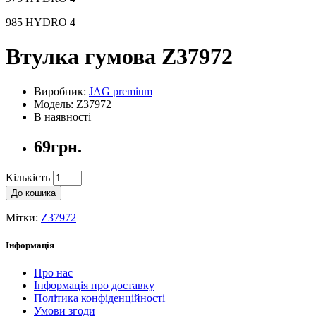
985 HYDRO 4
Втулка гумова Z37972
Виробник:
JAG premium
Модель: Z37972
В наявності
69грн.
Кількість
До кошика
Мітки:
Z37972
Інформація
Про нас
Інформація про доставку
Політика конфіденційності
Умови згоди