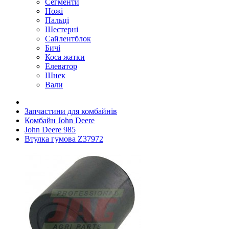
Сегменти
Ножі
Пальці
Шестерні
Сайлентблок
Бичі
Коса жатки
Елеватор
Шнек
Вали
Запчастини для комбайнів
Комбайн John Deere
John Deere 985
Втулка гумова Z37972