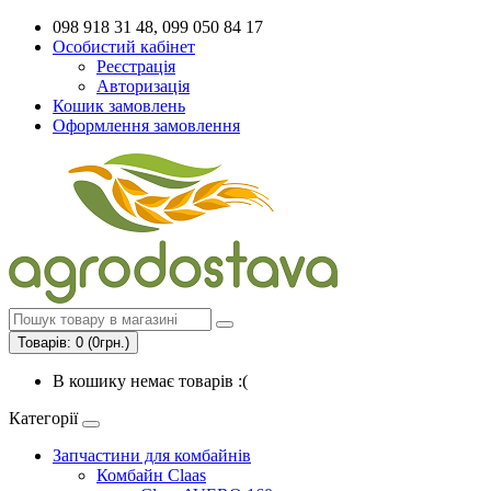
098 918 31 48, 099 050 84 17
Особистий кабінет
Реєстрація
Авторизація
Кошик замовлень
Оформлення замовлення
Товарів: 0 (0грн.)
В кошику немає товарів :(
Категорії
Запчастини для комбайнів
Комбайн Claas