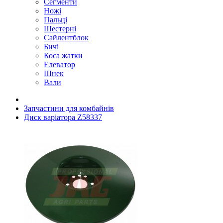
Сегменти
Ножі
Пальці
Шестерні
Сайлентблок
Бичі
Коса жатки
Елеватор
Шнек
Вали
Запчастини для комбайнів
Диск варіатора Z58337