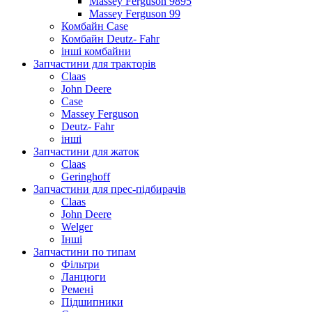
Massey Ferguson 9895
Massey Ferguson 99
Комбайн Case
Комбайн Deutz- Fahr
інші комбайни
Запчастини для тракторів
Claas
John Deere
Case
Massey Ferguson
Deutz- Fahr
інші
Запчастини для жаток
Claas
Geringhoff
Запчастини для прес-підбирачів
Claas
John Deere
Welger
Інші
Запчастини по типам
Фільтри
Ланцюги
Ремені
Підшипники