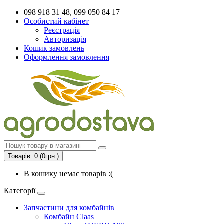
098 918 31 48, 099 050 84 17
Особистий кабінет
Реєстрація
Авторизація
Кошик замовлень
Оформлення замовлення
Товарів: 0 (0грн.)
В кошику немає товарів :(
Категорії
Запчастини для комбайнів
Комбайн Claas