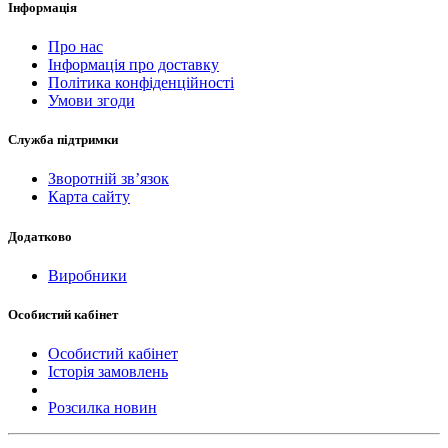
Інформація
Про нас
Інформація про доставку
Політика конфіденційності
Умови згоди
Служба підтримки
Зворотній зв’язок
Карта сайту
Додатково
Виробники
Особистий кабінет
Особистий кабінет
Історія замовлень
Розсилка новин