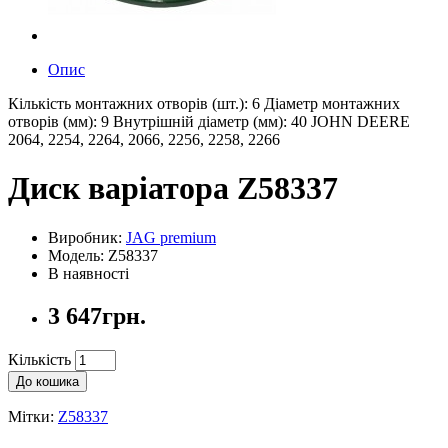
Опис
Кількість монтажних отворів (шт.): 6 Діаметр монтажних
отворів (мм): 9 Внутрішній діаметр (мм): 40 JOHN DEERE
2064, 2254, 2264, 2066, 2256, 2258, 2266
Диск варіатора Z58337
Виробник:
JAG premium
Модель: Z58337
В наявності
3 647грн.
Кількість
До кошика
Мітки:
Z58337