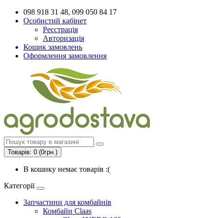
098 918 31 48, 099 050 84 17
Особистий кабінет
Реєстрація
Авторизація
Кошик замовлень
Оформлення замовлення
Товарів: 0 (0грн.)
В кошику немає товарів :(
Категорії
Запчастини для комбайнів
Комбайн Claas