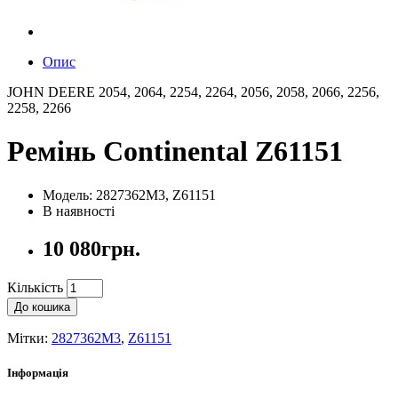
Опис
JOHN DEERE 2054, 2064, 2254, 2264, 2056, 2058, 2066, 2256,
2258, 2266
Ремінь Continental Z61151
Модель: 2827362M3, Z61151
В наявності
10 080грн.
Кількість
До кошика
Мітки:
2827362M3
,
Z61151
Інформація