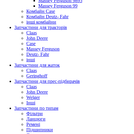
Massey Ferguson 9895
Massey Ferguson 99
Комбайн Case
Комбайн Deutz- Fahr
інші комбайни
Запчастини для тракторів
Claas
John Deere
Case
Massey Ferguson
Deutz- Fahr
інші
Запчастини для жаток
Claas
Geringhoff
Запчастини для прес-підбирачів
Claas
John Deere
Welger
Інші
Запчастини по типам
Фільтри
Ланцюги
Ремені
Підшипники