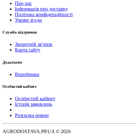
Про нас
Інформація про доставку
Політика конфіденційності
Умови згоди
Служба підтримки
Зворотній зв’язок
Карта сайту
Додатково
Виробники
Особистий кабінет
Особистий кабінет
Історія замовлень
Розсилка новин
AGRODOSTAVA.PP.UA © 2026