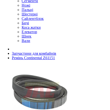
Сегменти
Ножі
Пальці
Шестерні
Сайлентблок
Бичі
Коса жатки
Елеватор
Шнек
Вали
Запчастини для комбайнів
Ремінь Continental Z61151