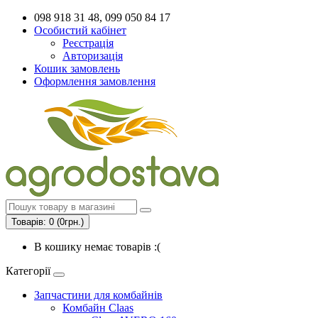
098 918 31 48, 099 050 84 17
Особистий кабінет
Реєстрація
Авторизація
Кошик замовлень
Оформлення замовлення
Товарів: 0 (0грн.)
В кошику немає товарів :(
Категорії
Запчастини для комбайнів
Комбайн Claas