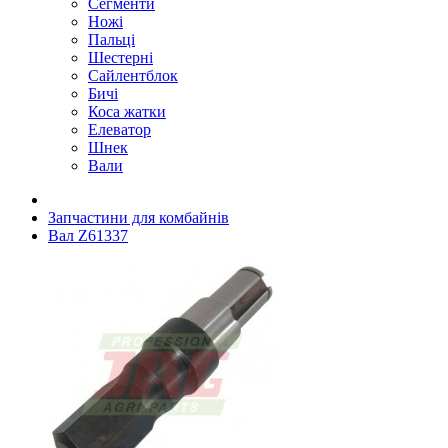
Сегменти
Ножі
Пальці
Шестерні
Сайлентблок
Бичі
Коса жатки
Елеватор
Шнек
Вали
Запчастини для комбайнів
Вал Z61337