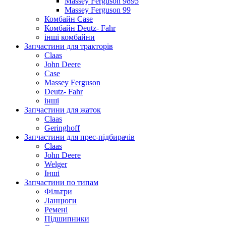
Massey Ferguson 9895
Massey Ferguson 99
Комбайн Case
Комбайн Deutz- Fahr
інші комбайни
Запчастини для тракторів
Claas
John Deere
Case
Massey Ferguson
Deutz- Fahr
інші
Запчастини для жаток
Claas
Geringhoff
Запчастини для прес-підбирачів
Claas
John Deere
Welger
Інші
Запчастини по типам
Фільтри
Ланцюги
Ремені
Підшипники