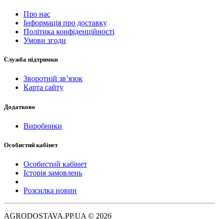
Про нас
Інформація про доставку
Політика конфіденційності
Умови згоди
Служба підтримки
Зворотній зв’язок
Карта сайту
Додатково
Виробники
Особистий кабінет
Особистий кабінет
Історія замовлень
Розсилка новин
AGRODOSTAVA.PP.UA © 2026