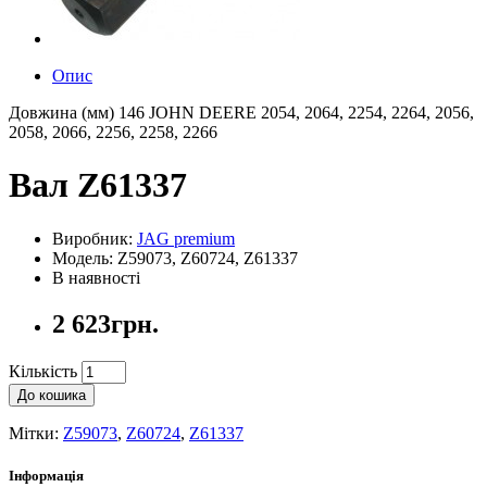
Опис
Довжина (мм) 146 JOHN DEERE 2054, 2064, 2254, 2264, 2056,
2058, 2066, 2256, 2258, 2266
Вал Z61337
Виробник:
JAG premium
Модель: Z59073, Z60724, Z61337
В наявності
2 623грн.
Кількість
До кошика
Мітки:
Z59073
,
Z60724
,
Z61337
Інформація