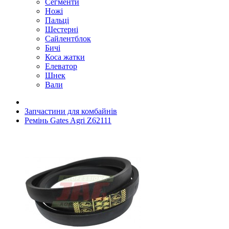
Сегменти
Ножі
Пальці
Шестерні
Сайлентблок
Бичі
Коса жатки
Елеватор
Шнек
Вали
Запчастини для комбайнів
Ремінь Gates Agri Z62111