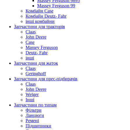
Massey Ferguson 9895
Massey Ferguson 99
Комбайн Case
Комбайн Deutz- Fahr
інші комбайни
Запчастини для тракторів
Claas
John Deere
Case
Massey Ferguson
Deutz- Fahr
інші
Запчастини для жаток
Claas
Geringhoff
Запчастини для прес-підбирачів
Claas
John Deere
Welger
Інші
Запчастини по типам
Фільтри
Ланцюги
Ремені
Підшипники