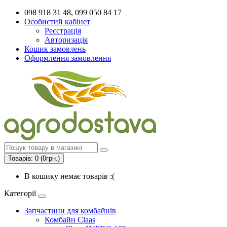
098 918 31 48, 099 050 84 17
Особистий кабінет
Реєстрація
Авторизація
Кошик замовлень
Оформлення замовлення
Товарів: 0 (0грн.)
В кошику немає товарів :(
Категорії
Запчастини для комбайнів
Комбайн Claas