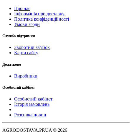
Про нас
Інформація про доставку
Політика конфіденційності
Умови згоди
Служба підтримки
Зворотній зв’язок
Карта сайту
Додатково
Виробники
Особистий кабінет
Особистий кабінет
Історія замовлень
Розсилка новин
AGRODOSTAVA.PP.UA © 2026