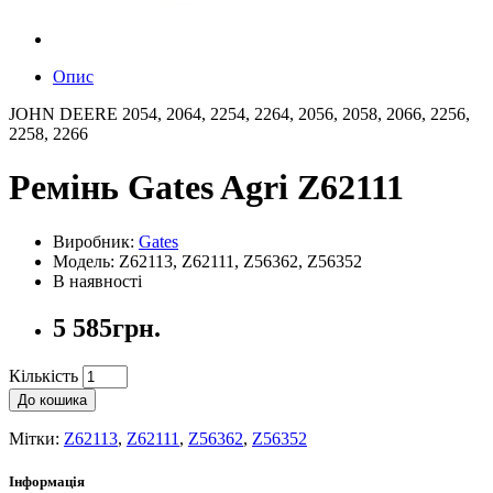
Опис
JOHN DEERE 2054, 2064, 2254, 2264, 2056, 2058, 2066, 2256,
2258, 2266
Ремінь Gates Agri Z62111
Виробник:
Gates
Модель: Z62113, Z62111, Z56362, Z56352
В наявності
5 585грн.
Кількість
До кошика
Мітки:
Z62113
,
Z62111
,
Z56362
,
Z56352
Інформація