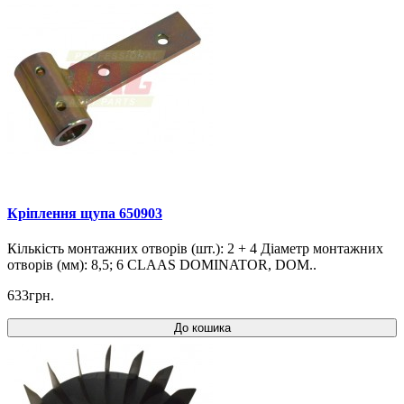
Кріплення щупа 650903
Кількість монтажних отворів (шт.): 2 + 4 Діаметр монтажних
отворів (мм): 8,5; 6 CLAAS DOMINATOR, DOM..
633грн.
До кошика