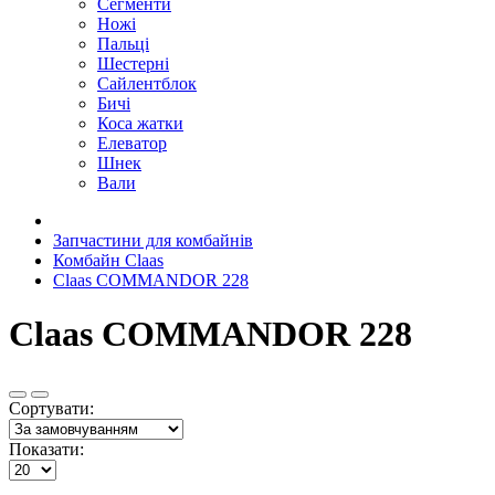
Сегменти
Ножі
Пальці
Шестерні
Сайлентблок
Бичі
Коса жатки
Елеватор
Шнек
Вали
Запчастини для комбайнів
Комбайн Claas
Claas COMMANDOR 228
Claas COMMANDOR 228
Сортувати:
Показати: