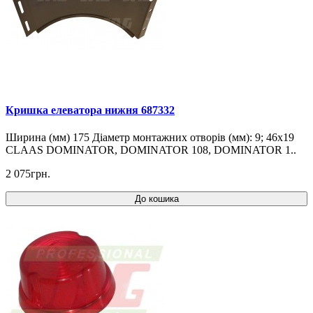
Кришка елеватора нижня 687332
Ширина (мм) 175 Діаметр монтажних отворів (мм): 9; 46x19
CLAAS DOMINATOR, DOMINATOR 108, DOMINATOR 1..
2 075грн.
До кошика