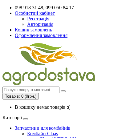
098 918 31 48, 099 050 84 17
Особистий кабінет
Реєстрація
Авторизація
Кошик замовлень
Оформлення замовлення
Товарів: 0 (0грн.)
В кошику немає товарів :(
Категорії
Запчастини для комбайнів
Комбайн Claas