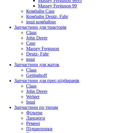
Massey Ferguson 9895
Massey Ferguson 99
Комбайн Case
Комбайн Deutz- Fahr
інші комбайни
Запчастини для тракторів
Claas
John Deere
Case
Massey Ferguson
Deutz- Fahr
інші
Запчастини для жаток
Claas
Geringhoff
Запчастини для прес-підбирачів
Claas
John Deere
Welger
Інші
Запчастини по типам
Фільтри
Ланцюги
Ремені
Підшипники