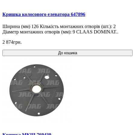
Кришка колосового елеватора 647896
Ширина (мм) 126 Кількість монтажних отворів (шт.): 2
Діаметр монтажних отворів (мм): 9 CLAAS DOMINAT..
2 874грн.
До кошика
Кришка МКШ 769439