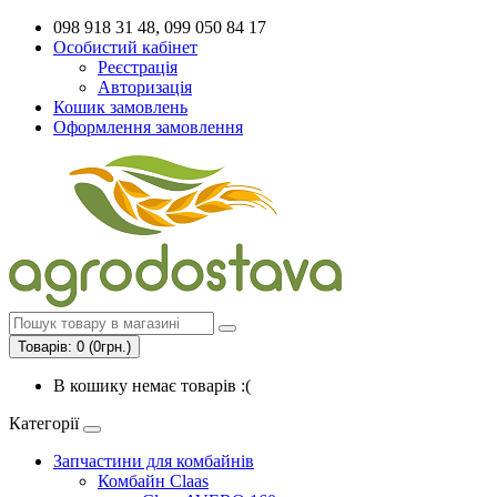
098 918 31 48, 099 050 84 17
Особистий кабінет
Реєстрація
Авторизація
Кошик замовлень
Оформлення замовлення
Товарів: 0 (0грн.)
В кошику немає товарів :(
Категорії
Запчастини для комбайнів
Комбайн Claas