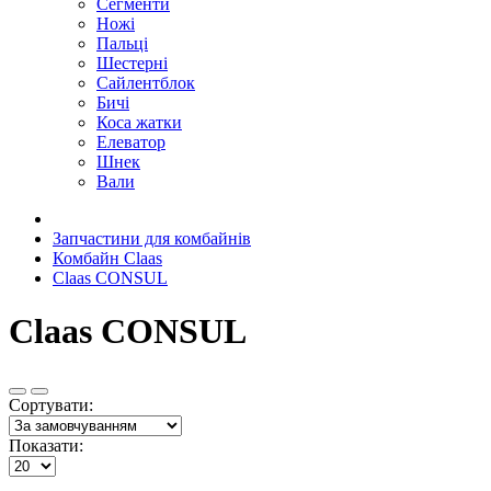
Сегменти
Ножі
Пальці
Шестерні
Сайлентблок
Бичі
Коса жатки
Елеватор
Шнек
Вали
Запчастини для комбайнів
Комбайн Claas
Claas CONSUL
Claas CONSUL
Сортувати:
Показати: