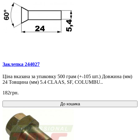
Заклепка 244027
Ціна вказана за упаковку 500 грам (+-105 шт.) Довжина (мм)
24 Товщина (мм) 5.4 CLAAS, SF, COLUMBU..
182грн.
До кошика