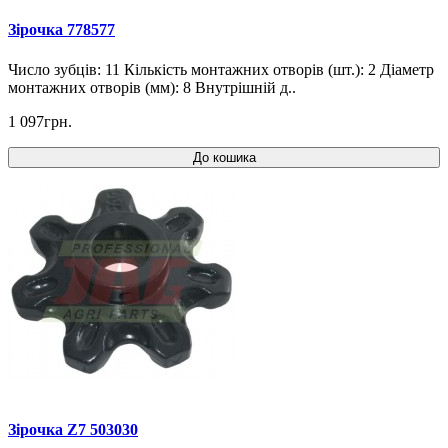
Зірочка 778577
Число зубців: 11 Кількість монтажних отворів (шт.): 2 Діаметр
монтажних отворів (мм): 8 Внутрішній д..
1 097грн.
До кошика
Зірочка Z7 503030