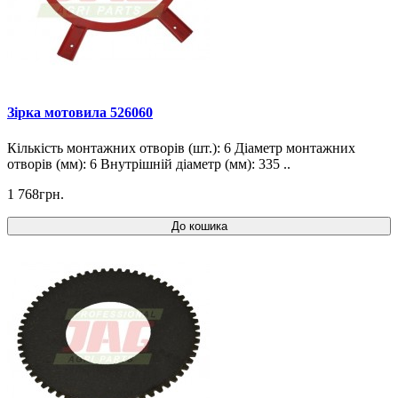
Зірка мотовила 526060
Кількість монтажних отворів (шт.): 6 Діаметр монтажних
отворів (мм): 6 Внутрішній діаметр (мм): 335 ..
1 768грн.
До кошика