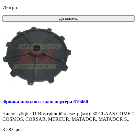
766грн.
До кошика
Зірочка похилого транспортера 610460
Число зубців: 11 Внутрішній діаметр (мм): 30 CLAAS COMET,
COSMOS, CORSAR, MERCUR, MATADOR, MATADOR S..
3 282грн.