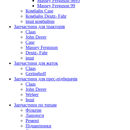
Massey Ferguson 9895
Massey Ferguson 99
Комбайн Case
Комбайн Deutz- Fahr
інші комбайни
Запчастини для тракторів
Claas
John Deere
Case
Massey Ferguson
Deutz- Fahr
інші
Запчастини для жаток
Claas
Geringhoff
Запчастини для прес-підбирачів
Claas
John Deere
Welger
Інші
Запчастини по типам
Фільтри
Ланцюги
Ремені
Підшипники