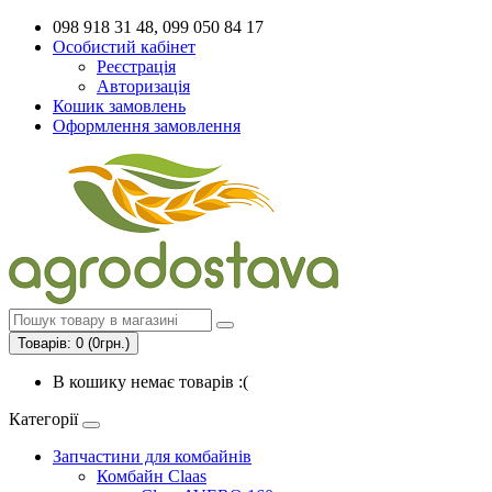
098 918 31 48, 099 050 84 17
Особистий кабінет
Реєстрація
Авторизація
Кошик замовлень
Оформлення замовлення
Товарів: 0 (0грн.)
В кошику немає товарів :(
Категорії
Запчастини для комбайнів
Комбайн Claas