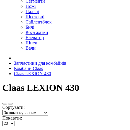
Сегменти
Ножі
Пальці
Шестерні
Сайлентблок
Бичі
Коса жатки
Елеватор
Шнек
Вали
Запчастини для комбайнів
Комбайн Claas
Claas LEXION 430
Claas LEXION 430
Сортувати:
Показати: