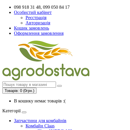
098 918 31 48, 099 050 84 17
Особистий кабінет
Реєстрація
Авторизація
Кошик замовлень
Оформлення замовлення
Товарів: 0 (0грн.)
В кошику немає товарів :(
Категорії
Запчастини для комбайнів
Комбайн Claas