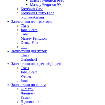
Massey Ferguson 9895
Massey Ferguson 99
Комбайн Case
Комбайн Deutz- Fahr
інші комбайни
Запчастини для тракторів
Claas
John Deere
Case
Massey Ferguson
Deutz- Fahr
інші
Запчастини для жаток
Claas
Geringhoff
Запчастини для прес-підбирачів
Claas
John Deere
Welger
Інші
Запчастини по типам
Фільтри
Ланцюги
Ремені
Підшипники