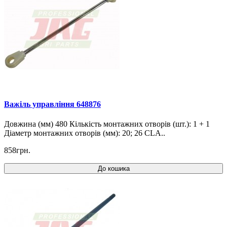
Важіль управління 648876
Довжина (мм) 480 Кількість монтажних отворів (шт.): 1 + 1
Діаметр монтажних отворів (мм): 20; 26 CLA..
858грн.
До кошика