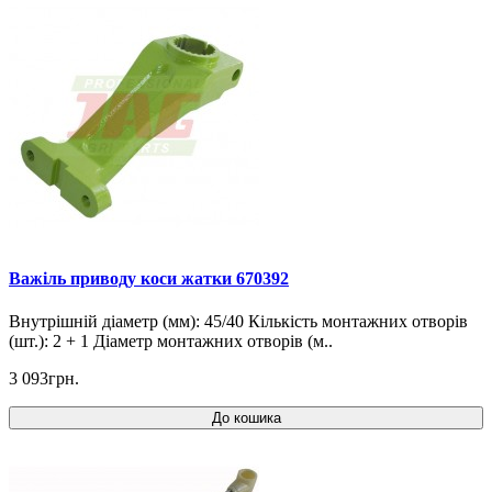
Важіль приводу коси жатки 670392
Внутрішній діаметр (мм): 45/40 Кількість монтажних отворів
(шт.): 2 + 1 Діаметр монтажних отворів (м..
3 093грн.
До кошика