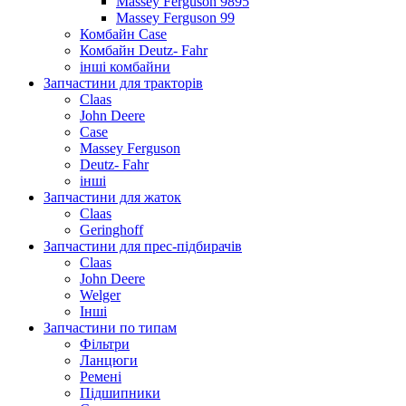
Massey Ferguson 9895
Massey Ferguson 99
Комбайн Case
Комбайн Deutz- Fahr
інші комбайни
Запчастини для тракторів
Claas
John Deere
Case
Massey Ferguson
Deutz- Fahr
інші
Запчастини для жаток
Claas
Geringhoff
Запчастини для прес-підбирачів
Claas
John Deere
Welger
Інші
Запчастини по типам
Фільтри
Ланцюги
Ремені
Підшипники