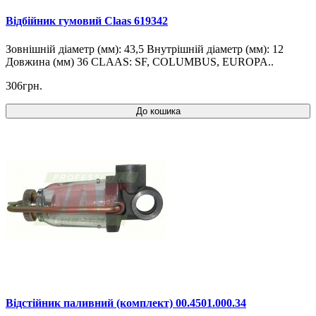
Відбійник гумовий Claas 619342
Зовнішній діаметр (мм): 43,5 Внутрішній діаметр (мм): 12
Довжина (мм) 36 CLAAS: SF, COLUMBUS, EUROPA..
306грн.
До кошика
Відстійник паливний (комплект) 00.4501.000.34