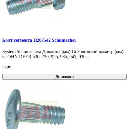
Болт сегмента H207542 Schumacher
System Schumachera Довжина (мм) 16 Зовнішній діаметр (мм):
6 JOHN DEER 530, 730, 925, 935, 945, 930,..
5грн.
До кошика