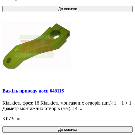
До кошика
Важіль приводу коси 648116
Кількість фрез: 16 Кількість монтажних отворів (шт.): 1 + 1 + 1
Діаметр монтажних отворів (мм): 14; ..
3 073грн.
До кошика