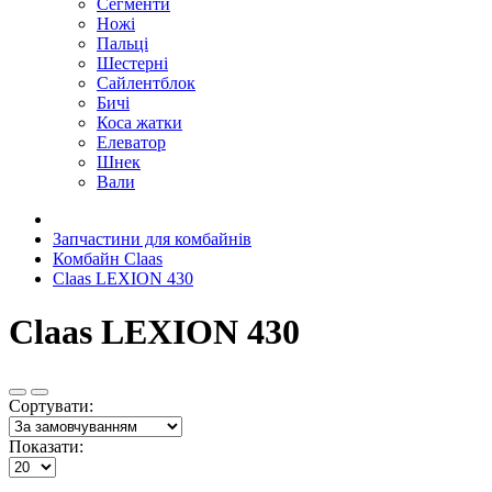
Сегменти
Ножі
Пальці
Шестерні
Сайлентблок
Бичі
Коса жатки
Елеватор
Шнек
Вали
Запчастини для комбайнів
Комбайн Claas
Claas LEXION 430
Claas LEXION 430
Сортувати:
Показати: