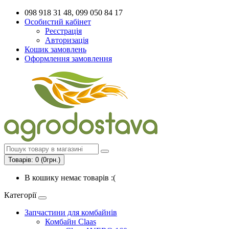
098 918 31 48, 099 050 84 17
Особистий кабінет
Реєстрація
Авторизація
Кошик замовлень
Оформлення замовлення
Товарів: 0 (0грн.)
В кошику немає товарів :(
Категорії
Запчастини для комбайнів
Комбайн Claas