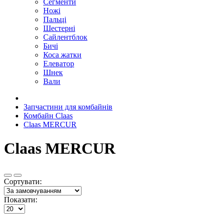
Сегменти
Ножі
Пальці
Шестерні
Сайлентблок
Бичі
Коса жатки
Елеватор
Шнек
Вали
Запчастини для комбайнів
Комбайн Claas
Claas MERCUR
Claas MERCUR
Сортувати:
Показати: