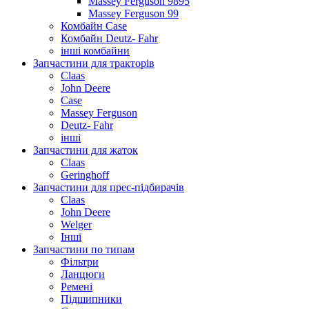
Massey Ferguson 9895
Massey Ferguson 99
Комбайн Case
Комбайн Deutz- Fahr
інші комбайни
Запчастини для тракторів
Claas
John Deere
Case
Massey Ferguson
Deutz- Fahr
інші
Запчастини для жаток
Claas
Geringhoff
Запчастини для прес-підбирачів
Claas
John Deere
Welger
Інші
Запчастини по типам
Фільтри
Ланцюги
Ремені
Підшипники