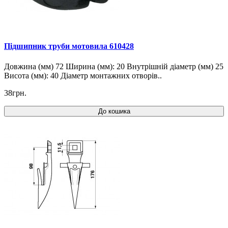
Підшипник труби мотовила 610428
Довжина (мм) 72 Ширина (мм): 20 Внутрішній діаметр (мм) 25
Висота (мм): 40 Діаметр монтажних отворів..
38грн.
До кошика