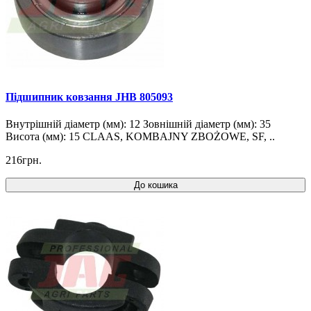
Підшипник ковзання JHB 805093
Внутрішній діаметр (мм): 12 Зовнішній діаметр (мм): 35
Висота (мм): 15 CLAAS, KOMBAJNY ZBOŻOWE, SF, ..
216грн.
До кошика