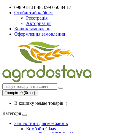
098 918 31 48, 099 050 84 17
Особистий кабінет
Реєстрація
Авторизація
Кошик замовлень
Оформлення замовлення
Товарів: 0 (0грн.)
В кошику немає товарів :(
Категорії
Запчастини для комбайнів
Комбайн Claas