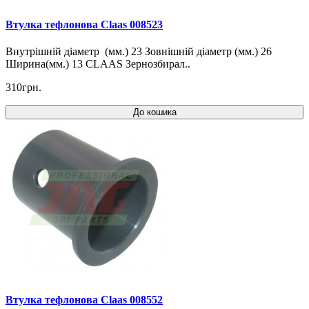
Втулка тефлонова Claas 008523
Внутрішній діаметр (мм.) 23 Зовнішній діаметр (мм.) 26
Ширина(мм.) 13 CLAAS Зернозбирал..
310грн.
До кошика
Втулка тефлонова Claas 008552