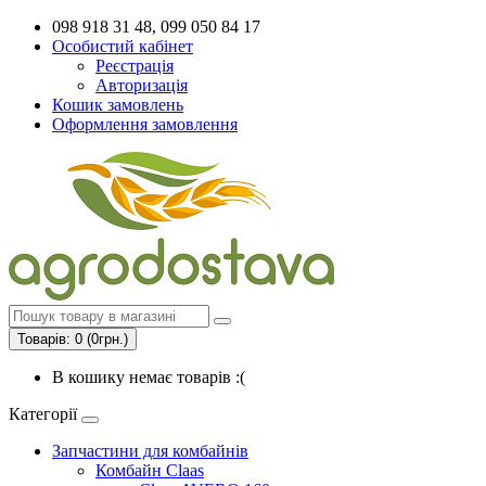
098 918 31 48, 099 050 84 17
Особистий кабінет
Реєстрація
Авторизація
Кошик замовлень
Оформлення замовлення
Товарів: 0 (0грн.)
В кошику немає товарів :(
Категорії
Запчастини для комбайнів
Комбайн Claas