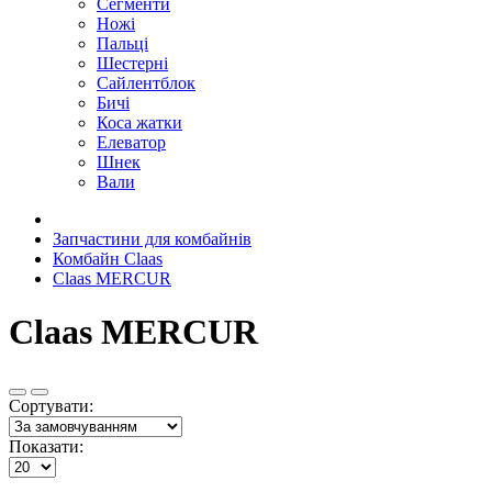
Сегменти
Ножі
Пальці
Шестерні
Сайлентблок
Бичі
Коса жатки
Елеватор
Шнек
Вали
Запчастини для комбайнів
Комбайн Claas
Claas MERCUR
Claas MERCUR
Сортувати:
Показати: