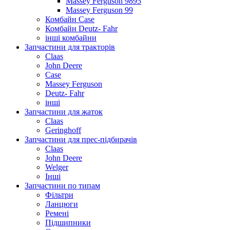
Massey Ferguson 9895
Massey Ferguson 99
Комбайн Case
Комбайн Deutz- Fahr
інші комбайни
Запчастини для тракторів
Claas
John Deere
Case
Massey Ferguson
Deutz- Fahr
інші
Запчастини для жаток
Claas
Geringhoff
Запчастини для прес-підбирачів
Claas
John Deere
Welger
Інші
Запчастини по типам
Фільтри
Ланцюги
Ремені
Підшипники