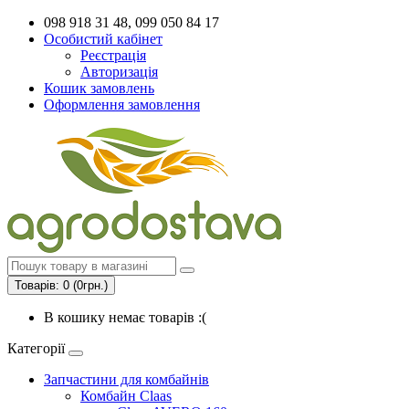
098 918 31 48, 099 050 84 17
Особистий кабінет
Реєстрація
Авторизація
Кошик замовлень
Оформлення замовлення
Товарів: 0 (0грн.)
В кошику немає товарів :(
Категорії
Запчастини для комбайнів
Комбайн Claas