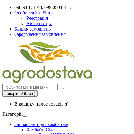
098 918 31 48, 099 050 84 17
Особистий кабінет
Реєстрація
Авторизація
Кошик замовлень
Оформлення замовлення
Товарів: 0 (0грн.)
В кошику немає товарів :(
Категорії
Запчастини для комбайнів
Комбайн Claas