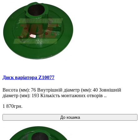
Диск варіатора Z10077
Висота (мм): 76 Внутрішній діаметр (мм): 40 Зовнішній
діаметр (мм): 193 Кількість монтажних отворів ..
1 870грн.
До кошика