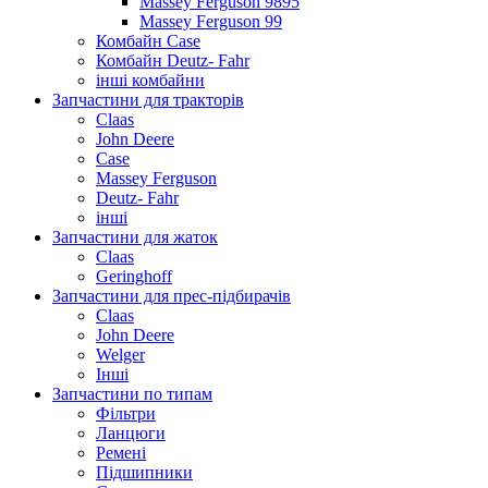
Massey Ferguson 9895
Massey Ferguson 99
Комбайн Case
Комбайн Deutz- Fahr
інші комбайни
Запчастини для тракторів
Claas
John Deere
Case
Massey Ferguson
Deutz- Fahr
інші
Запчастини для жаток
Claas
Geringhoff
Запчастини для прес-підбирачів
Claas
John Deere
Welger
Інші
Запчастини по типам
Фільтри
Ланцюги
Ремені
Підшипники