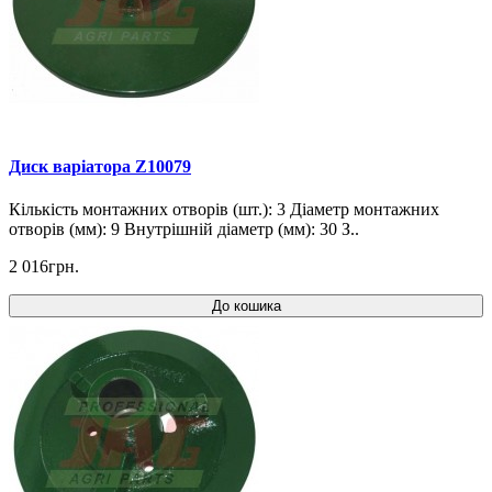
Диск варіатора Z10079
Кількість монтажних отворів (шт.): 3 Діаметр монтажних
отворів (мм): 9 Внутрішній діаметр (мм): 30 З..
2 016грн.
До кошика