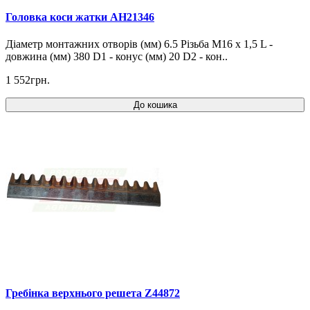
Головка коси жатки AH21346
Діаметр монтажних отворів (мм) 6.5 Різьба М16 х 1,5 L -
довжина (мм) 380 D1 - конус (мм) 20 D2 - кон..
1 552грн.
До кошика
Гребінка верхнього решета Z44872