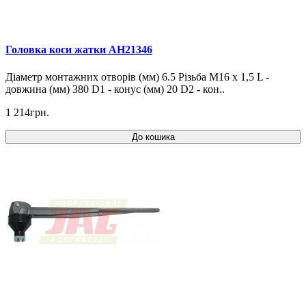
Головка коси жатки AH21346
Діаметр монтажних отворів (мм) 6.5 Різьба М16 х 1,5 L -
довжина (мм) 380 D1 - конус (мм) 20 D2 - кон..
1 214грн.
До кошика