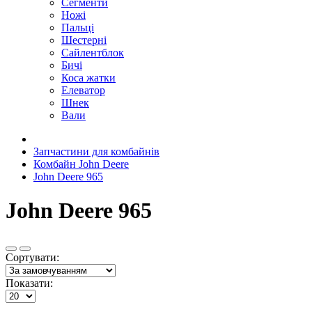
Сегменти
Ножі
Пальці
Шестерні
Сайлентблок
Бичі
Коса жатки
Елеватор
Шнек
Вали
Запчастини для комбайнів
Комбайн John Deere
John Deere 965
John Deere 965
Сортувати:
Показати: