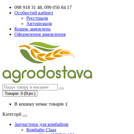
098 918 31 48, 099 050 84 17
Особистий кабінет
Реєстрація
Авторизація
Кошик замовлень
Оформлення замовлення
Товарів: 0 (0грн.)
В кошику немає товарів :(
Категорії
Запчастини для комбайнів
Комбайн Claas