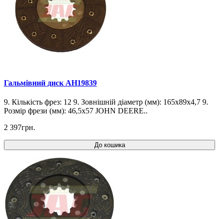
Гальмівний диск AH19839
9. Кількість фрез: 12 9. Зовнішній діаметр (мм): 165x89x4,7 9.
Розмір фрези (мм): 46,5x57 JOHN DEERE..
2 397грн.
До кошика