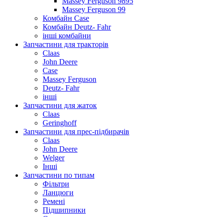
Massey Ferguson 9895
Massey Ferguson 99
Комбайн Case
Комбайн Deutz- Fahr
інші комбайни
Запчастини для тракторів
Claas
John Deere
Case
Massey Ferguson
Deutz- Fahr
інші
Запчастини для жаток
Claas
Geringhoff
Запчастини для прес-підбирачів
Claas
John Deere
Welger
Інші
Запчастини по типам
Фільтри
Ланцюги
Ремені
Підшипники