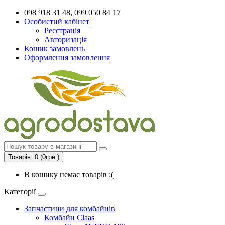
098 918 31 48, 099 050 84 17
Особистий кабінет
Реєстрація
Авторизація
Кошик замовлень
Оформлення замовлення
Товарів: 0 (0грн.)
В кошику немає товарів :(
Категорії
Запчастини для комбайнів
Комбайн Claas