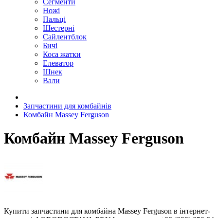
Сегменти
Ножі
Пальці
Шестерні
Сайлентблок
Бичі
Коса жатки
Елеватор
Шнек
Вали
Запчастини для комбайнів
Комбайн Massey Ferguson
Комбайн Massey Ferguson
Купити запчастини для комбайна Massey Ferguson в інтернет-