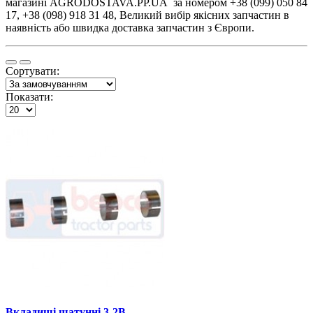
магазині AGRODOSTAVA.PP.UA за номером +38 (099) 050 84
17, +38 (098) 918 31 48, Великий вибір якісних запчастин в
наявність або швидка доставка запчастин з Європи.
Сортувати:
Показати:
Вкладиші шатунні 3-2B