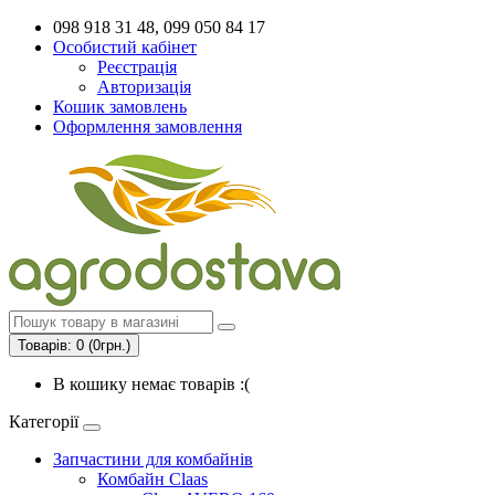
098 918 31 48, 099 050 84 17
Особистий кабінет
Реєстрація
Авторизація
Кошик замовлень
Оформлення замовлення
Товарів: 0 (0грн.)
В кошику немає товарів :(
Категорії
Запчастини для комбайнів
Комбайн Claas