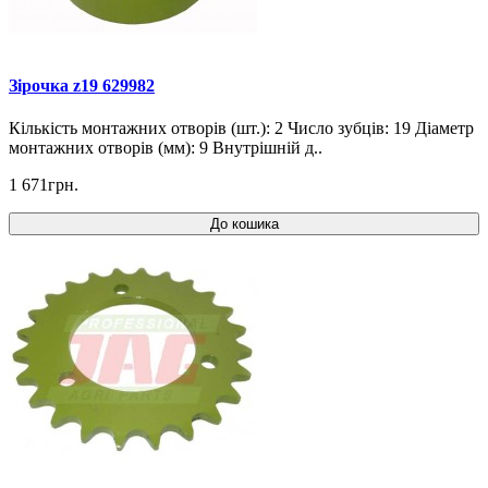
Зірочка z19 629982
Кількість монтажних отворів (шт.): 2 Число зубців: 19 Діаметр
монтажних отворів (мм): 9 Внутрішній д..
1 671грн.
До кошика