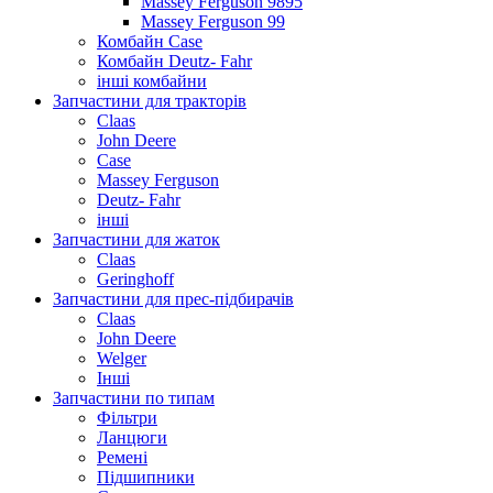
Massey Ferguson 9895
Massey Ferguson 99
Комбайн Case
Комбайн Deutz- Fahr
інші комбайни
Запчастини для тракторів
Claas
John Deere
Case
Massey Ferguson
Deutz- Fahr
інші
Запчастини для жаток
Claas
Geringhoff
Запчастини для прес-підбирачів
Claas
John Deere
Welger
Інші
Запчастини по типам
Фільтри
Ланцюги
Ремені
Підшипники