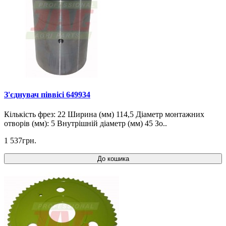
З'єднувач піввісі 649934
Кількість фрез: 22 Ширина (мм) 114,5 Діаметр монтажних
отворів (мм): 5 Внутрішній діаметр (мм) 45 Зо..
1 537грн.
До кошика