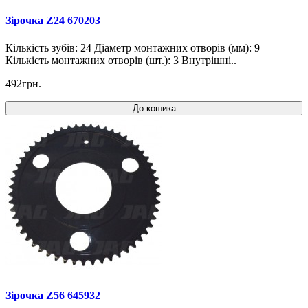
Зірочка Z24 670203
Кількість зубів: 24 Діаметр монтажних отворів (мм): 9
Кількість монтажних отворів (шт.): 3 Внутрішні..
492грн.
До кошика
Зірочка Z56 645932