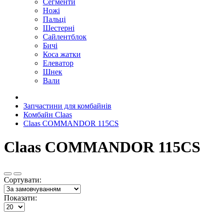
Сегменти
Ножі
Пальці
Шестерні
Сайлентблок
Бичі
Коса жатки
Елеватор
Шнек
Вали
Запчастини для комбайнів
Комбайн Claas
Claas COMMANDOR 115CS
Claas COMMANDOR 115CS
Сортувати:
Показати: