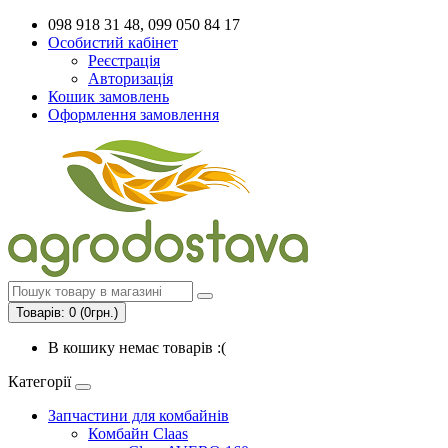
098 918 31 48, 099 050 84 17
Особистий кабінет
Реєстрація
Авторизація
Кошик замовлень
Оформлення замовлення
Товарів: 0 (0грн.)
В кошику немає товарів :(
Категорії
Запчастини для комбайнів
Комбайн Claas