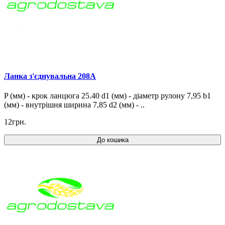
Ланка з'єднувальна 208A
P (мм) - крок ланцюга 25.40 d1 (мм) - діаметр рулону 7,95 b1
(мм) - внутрішня ширина 7,85 d2 (мм) - ..
12грн.
До кошика