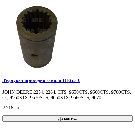
З'єднувач приводного вала H165510
JOHN DEERE 2254, 2264, CTS, 9650CTS, 9660CTS, 9780CTS,
sts, 9560STS, 9570STS, 9650STS, 9660STS, 9670..
2 316грн.
До кошика