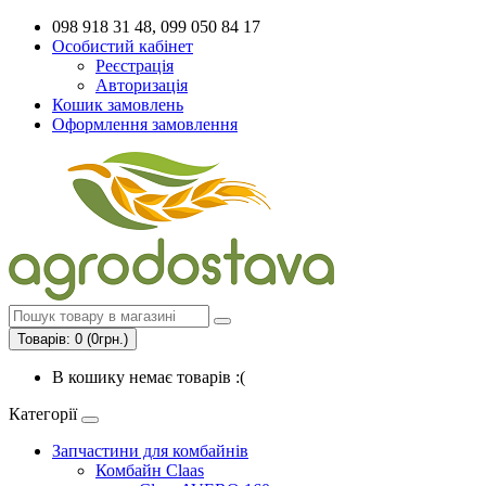
098 918 31 48, 099 050 84 17
Особистий кабінет
Реєстрація
Авторизація
Кошик замовлень
Оформлення замовлення
Товарів: 0 (0грн.)
В кошику немає товарів :(
Категорії
Запчастини для комбайнів
Комбайн Claas