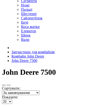
Сегменти
Ножі
Пальці
Шестерні
Сайлентблок
Бичі
Коса жатки
Елеватор
Шнек
Вали
Запчастини для комбайнів
Комбайн John Deere
John Deere 7500
John Deere 7500
Сортувати:
Показати: