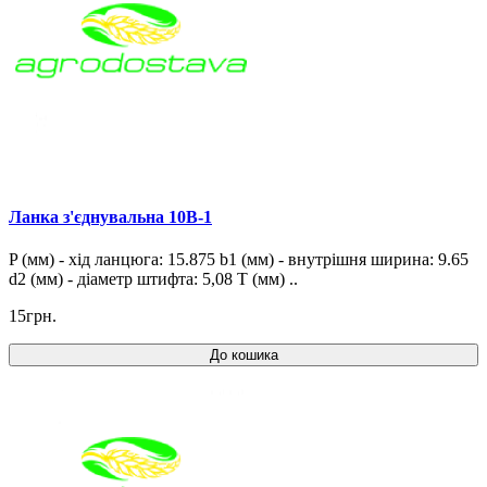
Ланка з'єднувальна 10B-1
P (мм) - хід ланцюга: 15.875 b1 (мм) - внутрішня ширина: 9.65
d2 (мм) - діаметр штифта: 5,08 T (мм) ..
15грн.
До кошика