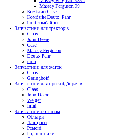
Massey Ferguson 9895
Massey Ferguson 99
Комбайн Case
Комбайн Deutz- Fahr
інші комбайни
Запчастини для тракторів
Claas
John Deere
Case
Massey Ferguson
Deutz- Fahr
інші
Запчастини для жаток
Claas
Geringhoff
Запчастини для прес-підбирачів
Claas
John Deere
Welger
Інші
Запчастини по типам
Фільтри
Ланцюги
Ремені
Підшипники