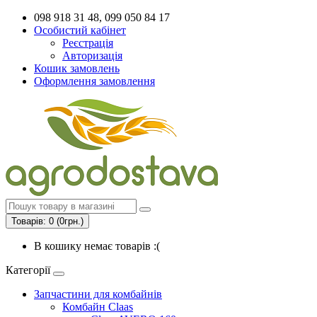
098 918 31 48, 099 050 84 17
Особистий кабінет
Реєстрація
Авторизація
Кошик замовлень
Оформлення замовлення
Товарів: 0 (0грн.)
В кошику немає товарів :(
Категорії
Запчастини для комбайнів
Комбайн Claas