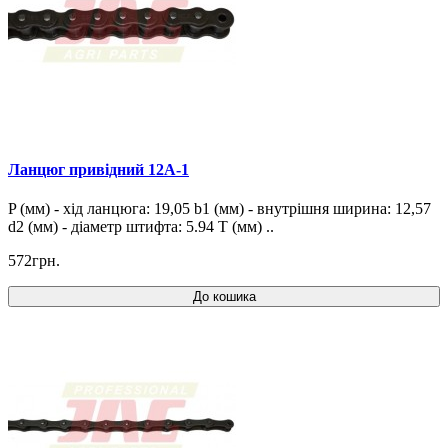
Ланцюг привідний 12A-1
P (мм) - хід ланцюга: 19,05 b1 (мм) - внутрішня ширина: 12,57
d2 (мм) - діаметр штифта: 5.94 T (мм) ..
572грн.
До кошика