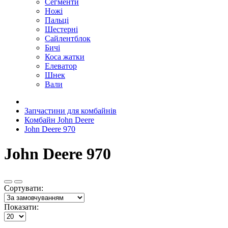
Сегменти
Ножі
Пальці
Шестерні
Сайлентблок
Бичі
Коса жатки
Елеватор
Шнек
Вали
Запчастини для комбайнів
Комбайн John Deere
John Deere 970
John Deere 970
Сортувати:
Показати: