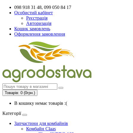
098 918 31 48, 099 050 84 17
Особистий кабінет
Реєстрація
Авторизація
Кошик замовлень
Оформлення замовлення
Товарів: 0 (0грн.)
В кошику немає товарів :(
Категорії
Запчастини для комбайнів
Комбайн Claas