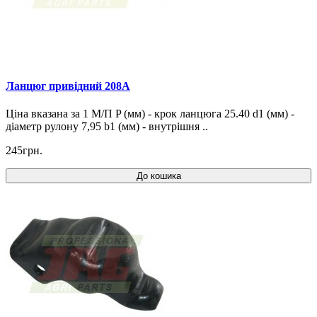
Ланцюг привідний 208A
Ціна вказана за 1 М/П P (мм) - крок ланцюга 25.40 d1 (мм) -
діаметр рулону 7,95 b1 (мм) - внутрішня ..
245грн.
До кошика