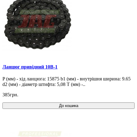
Ланцюг привідний 10B-1
P (мм) - хід ланцюга: 15875 b1 (мм) - внутрішня ширина: 9.65
d2 (мм) - діаметр штифта: 5,08 T (мм) -..
385грн.
До кошика