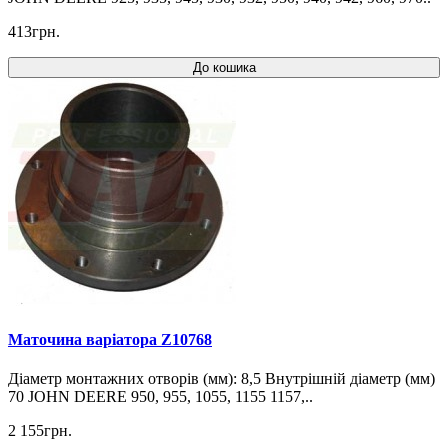
413грн.
До кошика
Маточина варіатора Z10768
Діаметр монтажних отворів (мм): 8,5 Внутрішній діаметр (мм)
70 JOHN DEERE 950, 955, 1055, 1155 1157,..
2 155грн.