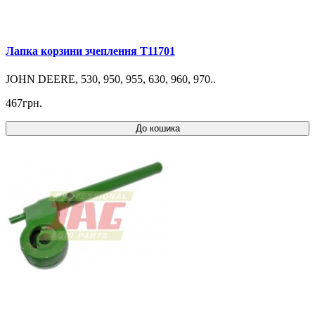
Лапка корзини зчеплення T11701
JOHN DEERE, 530, 950, 955, 630, 960, 970..
467грн.
До кошика