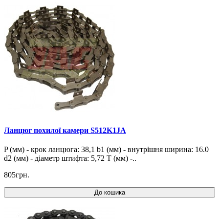
Ланцюг похилої камери S512K1JA
P (мм) - крок ланцюга: 38,1 b1 (мм) - внутрішня ширина: 16.0
d2 (мм) - діаметр штифта: 5,72 T (мм) -..
805грн.
До кошика