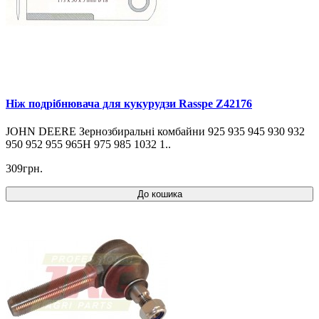
Ніж подрібнювача для кукурудзи Rasspe Z42176
JOHN DEERE Зернозбиральні комбайни 925 935 945 930 932
950 952 955 965H 975 985 1032 1..
309грн.
До кошика