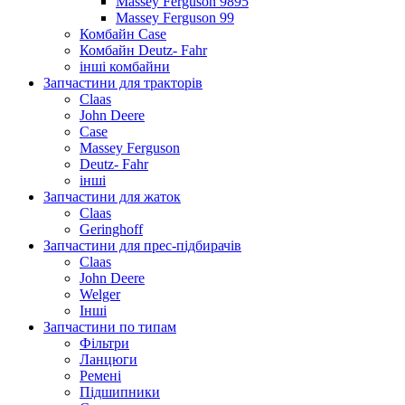
Massey Ferguson 9895
Massey Ferguson 99
Комбайн Case
Комбайн Deutz- Fahr
інші комбайни
Запчастини для тракторів
Claas
John Deere
Case
Massey Ferguson
Deutz- Fahr
інші
Запчастини для жаток
Claas
Geringhoff
Запчастини для прес-підбирачів
Claas
John Deere
Welger
Інші
Запчастини по типам
Фільтри
Ланцюги
Ремені
Підшипники