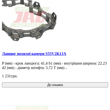
Ланцюг похилої камери S55V2K1JA
P (мм) - крок ланцюга: 41,4 b1 (мм) - внутрішня ширина: 22.23
d2 (мм) - діаметр штифта: 5,72 T (мм) ..
1 231грн.
До кошика