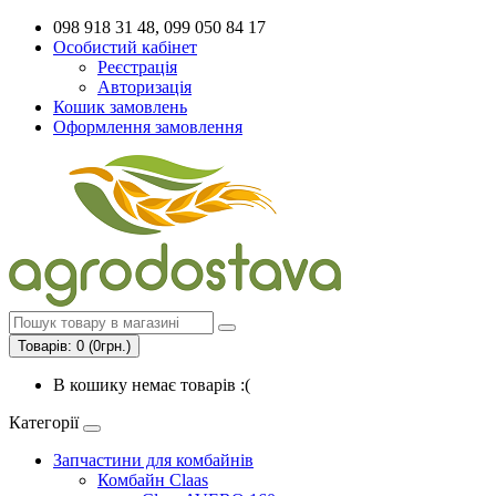
098 918 31 48, 099 050 84 17
Особистий кабінет
Реєстрація
Авторизація
Кошик замовлень
Оформлення замовлення
Товарів: 0 (0грн.)
В кошику немає товарів :(
Категорії
Запчастини для комбайнів
Комбайн Claas