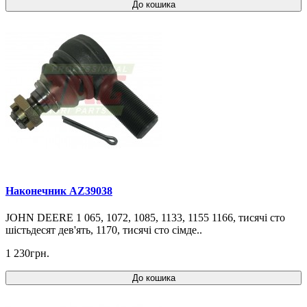
До кошика
Наконечник AZ39038
JOHN DEERE 1 065, 1072, 1085, 1133, 1155 1166, тисячі сто
шістьдесят дев'ять, 1170, тисячі сто сімде..
1 230грн.
До кошика