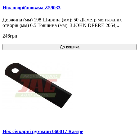
Ніж подрібнювача Z59033
Довжина (мм) 198 Ширина (мм): 50 Діаметр монтажних
отворів (мм) 6.5 Товщина (мм): 3 JOHN DEERE 2054,..
246грн.
До кошика
Ніж січкарні рухомий 060017 Rasspe