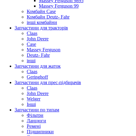
Massey Ferguson 9895
Massey Ferguson 99
Комбайн Case
Комбайн Deutz- Fahr
інші комбайни
Запчастини для тракторів
Claas
John Deere
Case
Massey Ferguson
Deutz- Fahr
інші
Запчастини для жаток
Claas
Geringhoff
Запчастини для прес-підбирачів
Claas
John Deere
Welger
Інші
Запчастини по типам
Фільтри
Ланцюги
Ремені
Підшипники