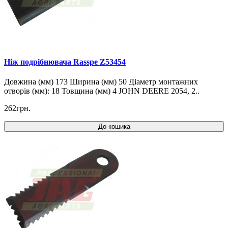
Ніж подрібнювача Rasspe Z53454
Довжина (мм) 173 Ширина (мм) 50 Діаметр монтажних
отворів (мм): 18 Товщина (мм) 4 JOHN DEERE 2054, 2..
262грн.
До кошика