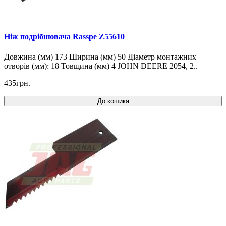
Ніж подрібнювача Rasspe Z55610
Довжина (мм) 173 Ширина (мм) 50 Діаметр монтажних
отворів (мм): 18 Товщина (мм) 4 JOHN DEERE 2054, 2..
435грн.
До кошика