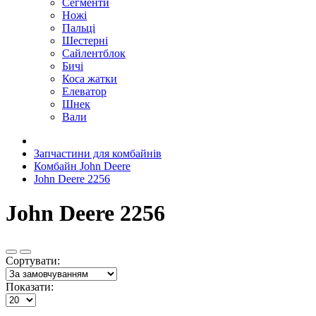
Сегменти
Ножі
Пальці
Шестерні
Сайлентблок
Бичі
Коса жатки
Елеватор
Шнек
Вали
Запчастини для комбайнів
Комбайн John Deere
John Deere 2256
John Deere 2256
Сортувати:
Показати: