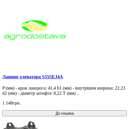
Ланцюг елеватора S55SEJ4A
P (мм) - крок ланцюга: 41,4 b1 (мм) - внутрішня ширина: 22.23
d2 (мм) - діаметр штифта: 8,22 T (мм) ..
1 148грн.
До кошика