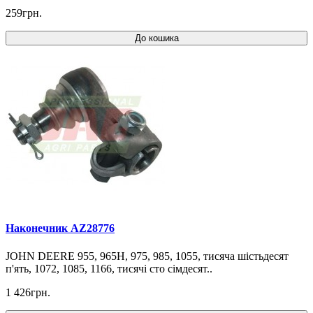
259грн.
До кошика
Наконечник AZ28776
JOHN DEERE 955, 965H, 975, 985, 1055, тисяча шістьдесят
п'ять, 1072, 1085, 1166, тисячі сто сімдесят..
1 426грн.