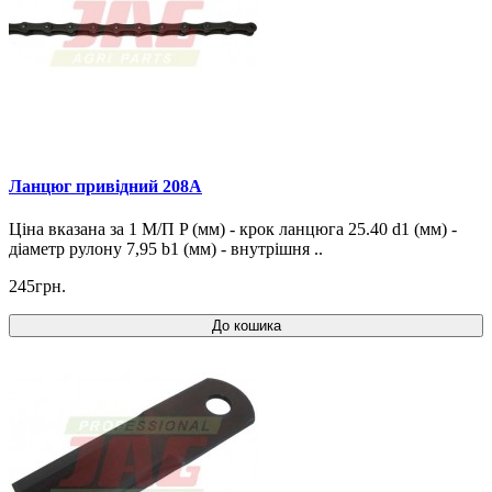
Ланцюг привідний 208A
Ціна вказана за 1 М/П P (мм) - крок ланцюга 25.40 d1 (мм) -
діаметр рулону 7,95 b1 (мм) - внутрішня ..
245грн.
До кошика