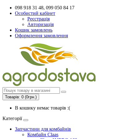
098 918 31 48, 099 050 84 17
Особистий кабінет
Реєстрація
Авторизація
Кошик замовлень
Оформлення замовлення
Товарів: 0 (0грн.)
В кошику немає товарів :(
Категорії
Запчастини для комбайнів
Комбайн Claas