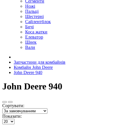
Сегменти
Ножі
Пальці
Шестерні
Сайлентблок
Бичі
Коса жатки
Елеватор
Шнек
Вали
Запчастини для комбайнів
Комбайн John Deere
John Deere 940
John Deere 940
Сортувати:
Показати: