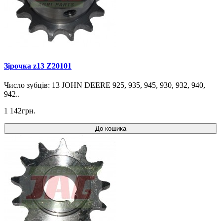
Зірочка z13 Z20101
Число зубців: 13 JOHN DEERE 925, 935, 945, 930, 932, 940,
942..
1 142грн.
До кошика