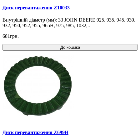
Диск перевантаження Z10033
Внутрішній діаметр (мм): 33 JOHN DEERE 925, 935, 945, 930,
932, 950, 952, 955, 965H, 975, 985, 1032,..
681грн.
До кошика
Диск перевантаження Z699H