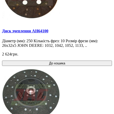
Диск зчеплення AH64100
Діаметр (мм): 250 Кількість фрез: 10 Розмір фрези (мм):
26x32x5 JOHN DEERE: 1032, 1042, 1052, 1133, ..
2 624грн.
До кошика