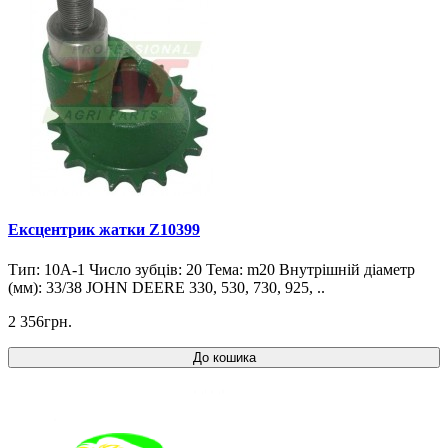
Ексцентрик жатки Z10399
Тип: 10A-1 Число зубців: 20 Тема: m20 Внутрішній діаметр
(мм): 33/38 JOHN DEERE 330, 530, 730, 925, ..
2 356грн.
До кошика