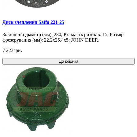
Диск зчеплення Saffa 221-25
Зовнішній діаметр (мм): 280; Кількість ризиків: 15; Розмір
фрезерування (мм): 22.2x25.4x5; JOHN DEER..
7 223грн.
До кошика