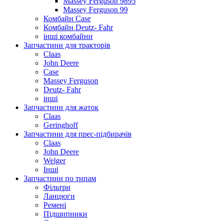
Massey Ferguson 9895
Massey Ferguson 99
Комбайн Case
Комбайн Deutz- Fahr
інші комбайни
Запчастини для тракторів
Claas
John Deere
Case
Massey Ferguson
Deutz- Fahr
інші
Запчастини для жаток
Claas
Geringhoff
Запчастини для прес-підбирачів
Claas
John Deere
Welger
Інші
Запчастини по типам
Фільтри
Ланцюги
Ремені
Підшипники