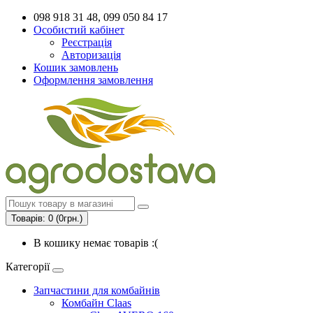
098 918 31 48, 099 050 84 17
Особистий кабінет
Реєстрація
Авторизація
Кошик замовлень
Оформлення замовлення
Товарів: 0 (0грн.)
В кошику немає товарів :(
Категорії
Запчастини для комбайнів
Комбайн Claas