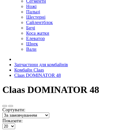
Сегменти
Ножі
Пальці
Шестерні
Сайлентблок
Бичі
Коса жатки
Елеватор
Шнек
Вали
Запчастини для комбайнів
Комбайн Claas
Claas DOMINATOR 48
Claas DOMINATOR 48
Сортувати:
Показати: