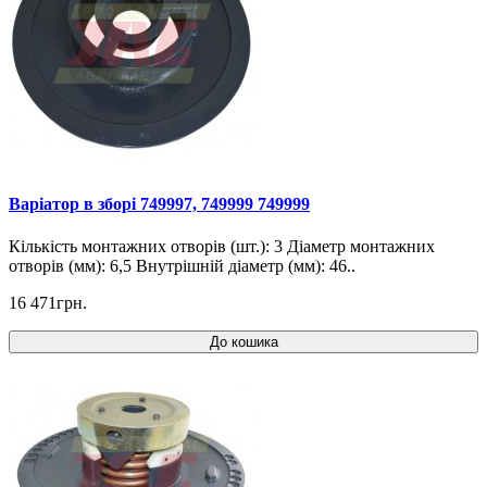
Варіатор в зборі 749997, 749999 749999
Кількість монтажних отворів (шт.): 3 Діаметр монтажних
отворів (мм): 6,5 Внутрішній діаметр (мм): 46..
16 471грн.
До кошика