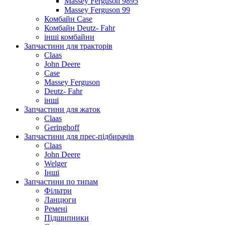
Massey Ferguson 9895
Massey Ferguson 99
Комбайн Case
Комбайн Deutz- Fahr
інші комбайни
Запчастини для тракторів
Claas
John Deere
Case
Massey Ferguson
Deutz- Fahr
інші
Запчастини для жаток
Claas
Geringhoff
Запчастини для прес-підбирачів
Claas
John Deere
Welger
Інші
Запчастини по типам
Фільтри
Ланцюги
Ремені
Підшипники