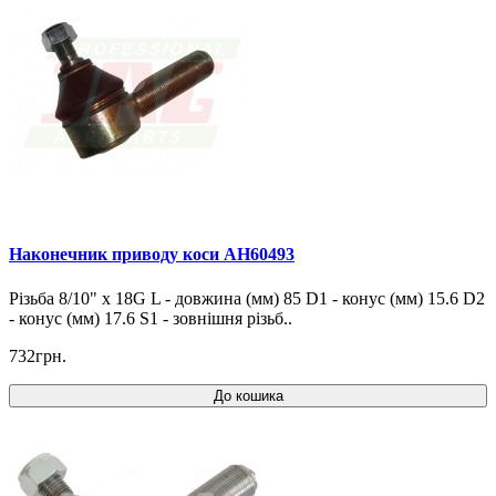
Наконечник приводу коси AH60493
Різьба 8/10" x 18G L - довжина (мм) 85 D1 - конус (мм) 15.6 D2
- конус (мм) 17.6 S1 - зовнішня різьб..
732грн.
До кошика