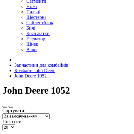
Сегменти
Ножі
Пальці
Шестерні
Сайлентблок
Бичі
Коса жатки
Елеватор
Шнек
Вали
Запчастини для комбайнів
Комбайн John Deere
John Deere 1052
John Deere 1052
Сортувати:
Показати: