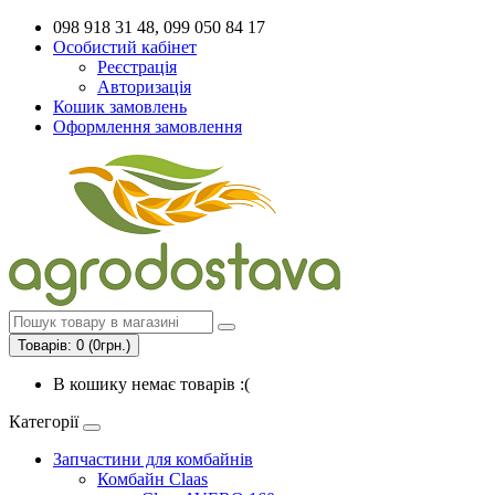
098 918 31 48, 099 050 84 17
Особистий кабінет
Реєстрація
Авторизація
Кошик замовлень
Оформлення замовлення
Товарів: 0 (0грн.)
В кошику немає товарів :(
Категорії
Запчастини для комбайнів
Комбайн Claas