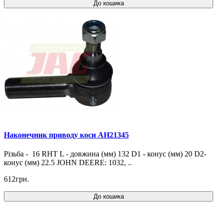
До кошика
Наконечник приводу коси AH21345
Різьба - 16 RHT L - довжина (мм) 132 D1 - конус (мм) 20 D2-
конус (мм) 22.5 JOHN DEERE: 1032, ..
612грн.
До кошика