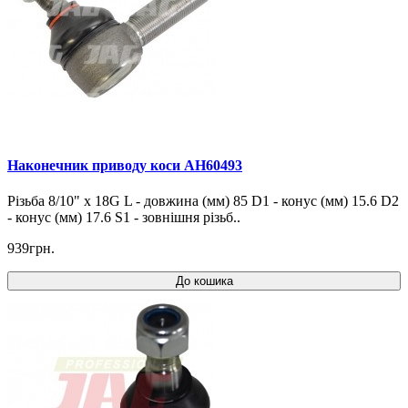
Наконечник приводу коси AH60493
Різьба 8/10" x 18G L - довжина (мм) 85 D1 - конус (мм) 15.6 D2
- конус (мм) 17.6 S1 - зовнішня різьб..
939грн.
До кошика