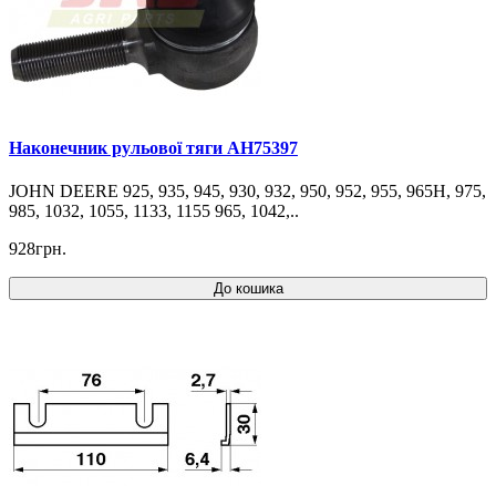
Наконечник рульової тяги AH75397
JOHN DEERE 925, 935, 945, 930, 932, 950, 952, 955, 965H, 975,
985, 1032, 1055, 1133, 1155 965, 1042,..
928грн.
До кошика