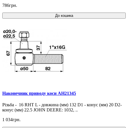
786грн.
До кошика
Наконечник приводу коси AH21345
Різьба - 16 RHT L - довжина (мм) 132 D1 - конус (мм) 20 D2-
конус (мм) 22.5 JOHN DEERE: 1032, ..
1 034грн.