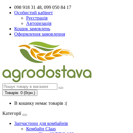
098 918 31 48, 099 050 84 17
Особистий кабінет
Реєстрація
Авторизація
Кошик замовлень
Оформлення замовлення
Товарів: 0 (0грн.)
В кошику немає товарів :(
Категорії
Запчастини для комбайнів
Комбайн Claas