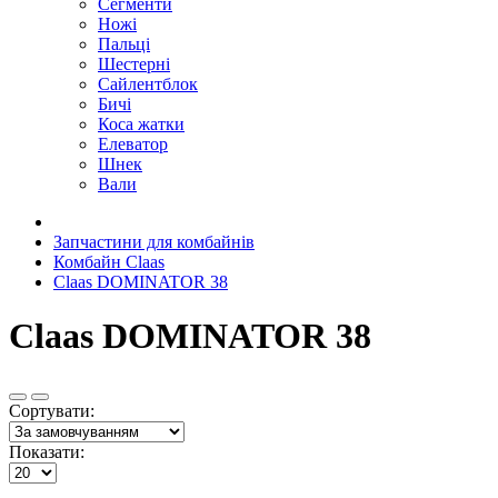
Сегменти
Ножі
Пальці
Шестерні
Сайлентблок
Бичі
Коса жатки
Елеватор
Шнек
Вали
Запчастини для комбайнів
Комбайн Claas
Claas DOMINATOR 38
Claas DOMINATOR 38
Сортувати:
Показати: