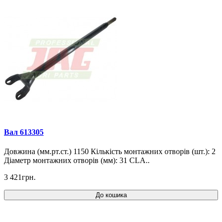
Вал 613305
Довжина (мм.рт.ст.) 1150 Кількість монтажних отворів (шт.): 2
Діаметр монтажних отворів (мм): 31 CLA..
3 421грн.
До кошика